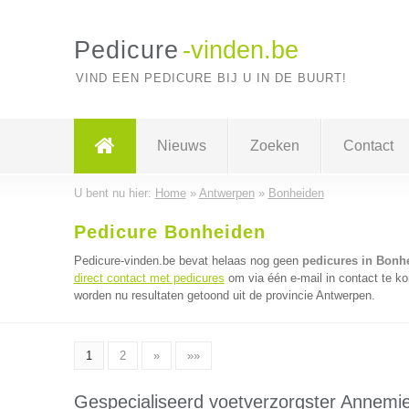
Pedicure
-vinden.be
VIND EEN PEDICURE BIJ U IN DE BUURT!
Nieuws
Zoeken
Contact
U bent nu hier:
Home
»
Antwerpen
»
Bonheiden
Pedicure Bonheiden
Pedicure-vinden.be bevat helaas nog geen
pedicures in Bonh
direct contact met pedicures
om via één e-mail in contact te k
worden nu resultaten getoond uit de provincie Antwerpen.
1
2
»
»»
Gespecialiseerd voetverzorgster Annemi