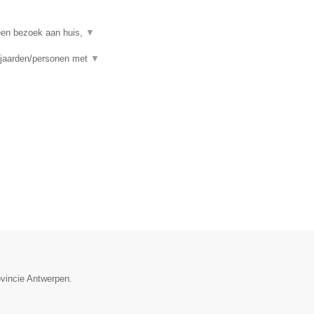
een bezoek aan huis,
▼
ejaarden/personen met
▼
ovincie Antwerpen.