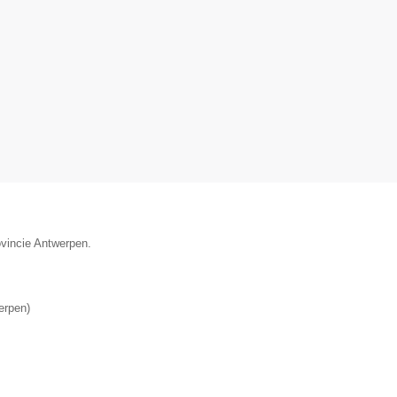
ovincie Antwerpen.
erpen
)