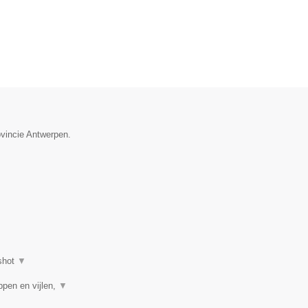
ovincie Antwerpen.
shot
▼
ppen en vijlen,
▼