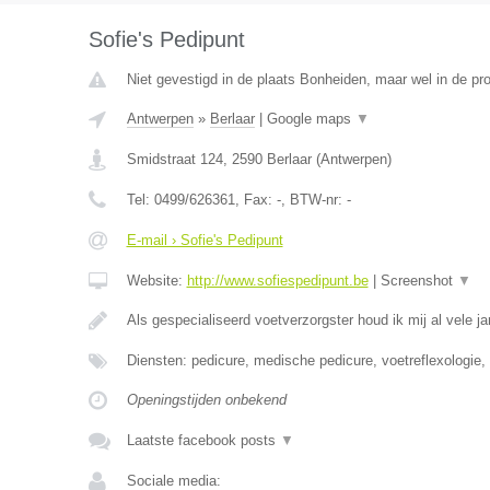
Sofie's Pedipunt
Niet gevestigd in de plaats Bonheiden, maar wel in de pr
Antwerpen
»
Berlaar
|
Google maps
▼
Smidstraat 124
,
2590
Berlaar
(
Antwerpen
)
Tel:
0499/626361
, Fax:
-
, BTW-nr:
-
E-mail › Sofie's Pedipunt
Website:
http://www.sofiespedipunt.be
|
Screenshot
▼
Als gespecialiseerd voetverzorgster houd ik mij al vele j
Diensten: pedicure, medische pedicure, voetreflexologie,
Openingstijden onbekend
Laatste facebook posts
▼
Sociale media: