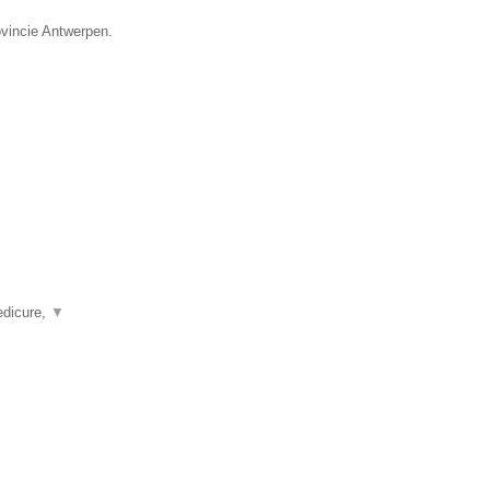
ovincie Antwerpen.
edicure,
▼