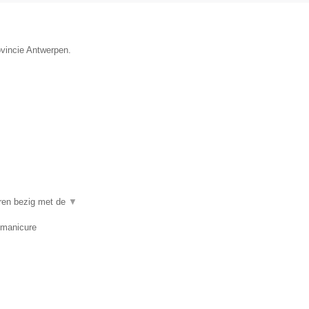
ovincie Antwerpen.
aren bezig met de
▼
 manicure