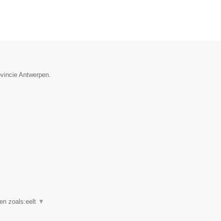
ovincie Antwerpen.
en zoals:eelt
▼