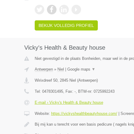
BEKIJK VOLLEDIG PROFIEL
Vicky's Health & Beauty house
Niet gevestigd in de plaats Bonheiden, maar wel in de pr
Antwerpen
»
Niel
|
Google maps
▼
Wirixdreef 50
,
2845
Niel
(
Antwerpen
)
Tel:
0478301495
, Fax:
-
, BTW-nr:
0725992243
E-mail › Vicky's Health & Beauty house
Website:
https://vickyshealthbeautyhouse.com/
|
Screen
Bij mij kan u terecht voor een basis pedicure ( nagels kni