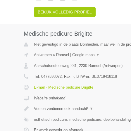
BEKIJK VOLLEDIG PROFIEL
Medische pedicure Brigitte
Niet gevestigd in de plaats Bonheiden, maar wel in de pr
Antwerpen
»
Ramsel
|
Google maps
▼
Aarschotsesteenweg 231
,
2230
Ramsel
(
Antwerpen
)
Tel:
0477598072
, Fax:
-
, BTW-nr:
BE0719418118
E-mail › Medische pedicure Brigitte
Website onbekend
Voeten verdienen ook aandacht!
▼
esthetisch pedicure, medische pedicure, deelbehandeling
Er wordt gewerkt op afspraak.