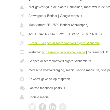
Niet gevestigd in de plaats Bonheiden, maar wel in de pr
Antwerpen
»
Berlaar
|
Google maps
▼
Montystraat 2E
,
2590
Berlaar
(
Antwerpen
)
Tel:
+32479630667
, Fax:
-
, BTW-nr:
BE 837.601.136
E-mail › Gespecialiseerd voetverzorgster Annemie
Website:
https://www.pedicureberlaar.be
|
Screenshot
▼
Gespecialiseerd voetverzorgster Annemie
▼
medische voetverzorging, manicure-spa manicure, spa p
Er wordt gewerkt op afspraak.
Laatste facebook posts
▼
Sociale media: