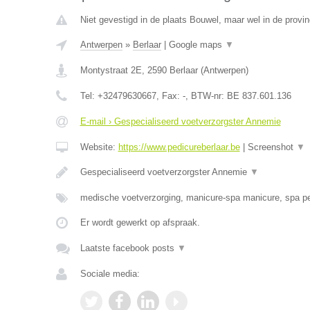
Niet gevestigd in de plaats Bouwel, maar wel in de provi
Antwerpen
»
Berlaar
|
Google maps
▼
Montystraat 2E
,
2590
Berlaar
(
Antwerpen
)
Tel:
+32479630667
, Fax:
-
, BTW-nr:
BE 837.601.136
E-mail › Gespecialiseerd voetverzorgster Annemie
Website:
https://www.pedicureberlaar.be
|
Screenshot
▼
Gespecialiseerd voetverzorgster Annemie
▼
medische voetverzorging, manicure-spa manicure, spa p
Er wordt gewerkt op afspraak.
Laatste facebook posts
▼
Sociale media: