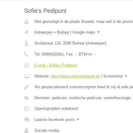
Sofie's Pedipunt
Niet gevestigd in de plaats Bouwel, maar wel in de provi
Antwerpen
»
Berlaar
|
Google maps
▼
Smidstraat 124
,
2590
Berlaar
(
Antwerpen
)
Tel:
0499/626361
, Fax:
-
, BTW-nr:
-
E-mail › Sofie's Pedipunt
Website:
http://www.sofiespedipunt.be
|
Screenshot
▼
Als gespecialiseerd voetverzorgster houd ik mij al vele j
Diensten: pedicure, medische pedicure, voetreflexologie,
Openingstijden onbekend
Laatste facebook posts
▼
Sociale media: