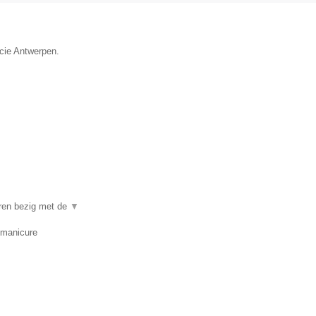
ncie Antwerpen.
aren bezig met de
▼
 manicure