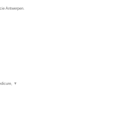
ncie Antwerpen.
edicure,
▼