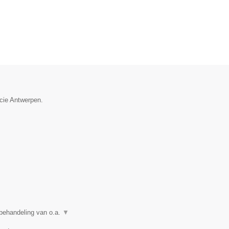
ncie Antwerpen.
 behandeling van o.a.
▼