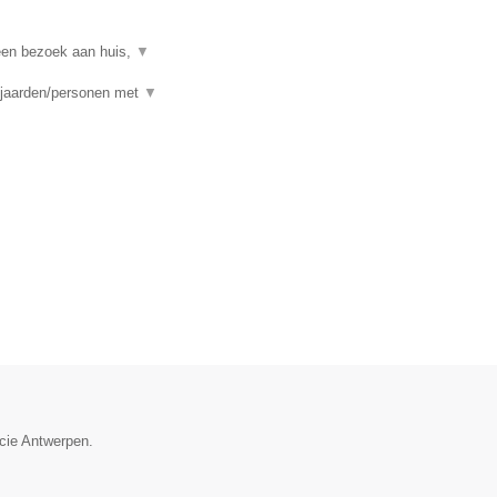
een bezoek aan huis,
▼
ejaarden/personen met
▼
ncie Antwerpen.