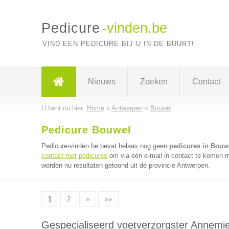
Pedicure
-vinden.be
VIND EEN PEDICURE BIJ U IN DE BUURT!
Nieuws
Zoeken
Contact
U bent nu hier:
Home
»
Antwerpen
»
Bouwel
Pedicure Bouwel
Pedicure-vinden.be bevat helaas nog geen
pedicures in Bouw
contact met pedicures
om via één e-mail in contact te komen m
worden nu resultaten getoond uit de provincie Antwerpen.
1
2
»
»»
Gespecialiseerd voetverzorgster Annemi