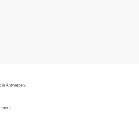
ncie Antwerpen.
erpen
)