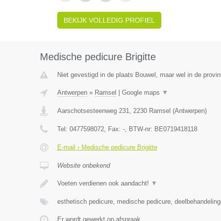
BEKIJK VOLLEDIG PROFIEL
Medische pedicure Brigitte
Niet gevestigd in de plaats Bouwel, maar wel in de provi
Antwerpen
»
Ramsel
|
Google maps
▼
Aarschotsesteenweg 231
,
2230
Ramsel
(
Antwerpen
)
Tel:
0477598072
, Fax:
-
, BTW-nr:
BE0719418118
E-mail › Medische pedicure Brigitte
Website onbekend
Voeten verdienen ook aandacht!
▼
esthetisch pedicure, medische pedicure, deelbehandeling
Er wordt gewerkt op afspraak.