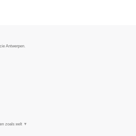
ncie Antwerpen.
en zoals:eelt
▼