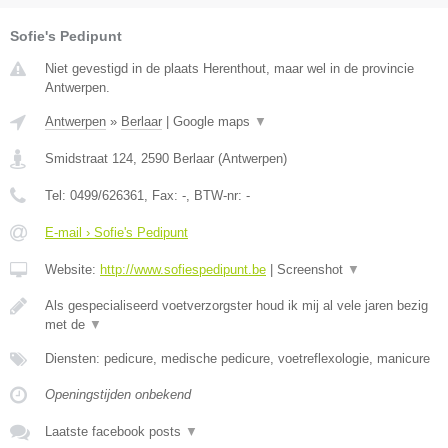
Sofie's Pedipunt
Niet gevestigd in de plaats Herenthout, maar wel in de provincie
Antwerpen.
Antwerpen
»
Berlaar
|
Google maps
▼
Smidstraat 124
,
2590
Berlaar
(
Antwerpen
)
Tel:
0499/626361
, Fax:
-
, BTW-nr:
-
E-mail › Sofie's Pedipunt
Website:
http://www.sofiespedipunt.be
|
Screenshot
▼
Als gespecialiseerd voetverzorgster houd ik mij al vele jaren bezig
met de
▼
Diensten: pedicure, medische pedicure, voetreflexologie, manicure
Openingstijden onbekend
Laatste facebook posts
▼