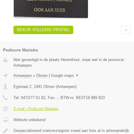
BEKIJK VOLLEDIG PROFIEL
Pedicure Marieke
Niet gevestigd in de plaats Herenthout, maar wel in de provincie
Antwerpen.
Antwerpen
»
Olmen
|
Google maps
▼
Egstraat 2
,
2491
Olmen
(
Antwerpen
)
Tel:
0472/77.61.82
, Fax:
-
, BTW-nr:
BE0719 989 923
E-mail › Pedicure Marieke
Website onbekend
Gespecialiseerd voetverzorgster zowel aan huis al in artsenpraktijk