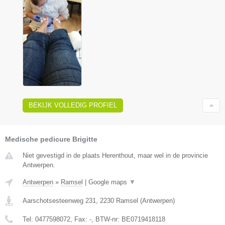
BEKIJK VOLLEDIG PROFIEL
Medische pedicure Brigitte
Niet gevestigd in de plaats Herenthout, maar wel in de provincie
Antwerpen.
Antwerpen
»
Ramsel
|
Google maps
▼
Aarschotsesteenweg 231
,
2230
Ramsel
(
Antwerpen
)
Tel:
0477598072
, Fax:
-
, BTW-nr:
BE0719418118