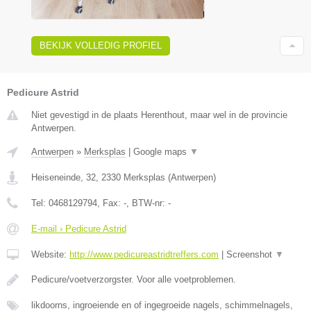
BEKIJK VOLLEDIG PROFIEL
Pedicure Astrid
Niet gevestigd in de plaats Herenthout, maar wel in de provincie
Antwerpen.
Antwerpen
»
Merksplas
|
Google maps
▼
Heiseneinde, 32
,
2330
Merksplas
(
Antwerpen
)
Tel:
0468129794
, Fax:
-
, BTW-nr:
-
E-mail › Pedicure Astrid
Website:
http://www.pedicureastridtreffers.com
|
Screenshot
▼
Pedicure/voetverzorgster. Voor alle voetproblemen.
likdoorns, ingroeiende en of ingegroeide nagels, schimmelnagels,