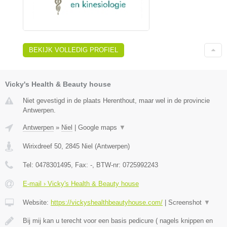
BEKIJK VOLLEDIG PROFIEL
Vicky's Health & Beauty house
Niet gevestigd in de plaats Herenthout, maar wel in de provincie
Antwerpen.
Antwerpen
»
Niel
|
Google maps
▼
Wirixdreef 50
,
2845
Niel
(
Antwerpen
)
Tel:
0478301495
, Fax:
-
, BTW-nr:
0725992243
E-mail › Vicky's Health & Beauty house
Website:
https://vickyshealthbeautyhouse.com/
|
Screenshot
▼
Bij mij kan u terecht voor een basis pedicure ( nagels knippen en