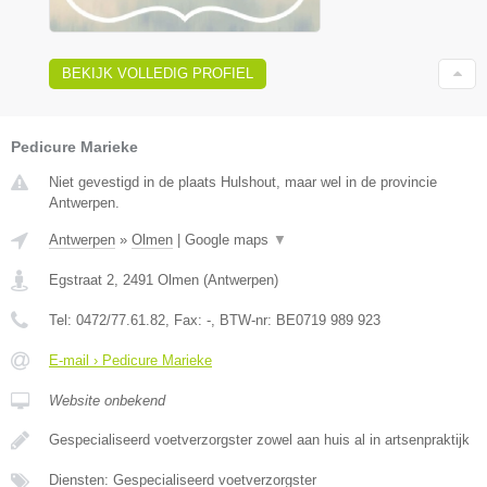
BEKIJK VOLLEDIG PROFIEL
Pedicure Marieke
Niet gevestigd in de plaats Hulshout, maar wel in de provincie
Antwerpen.
Antwerpen
»
Olmen
|
Google maps
▼
Egstraat 2
,
2491
Olmen
(
Antwerpen
)
Tel:
0472/77.61.82
, Fax:
-
, BTW-nr:
BE0719 989 923
E-mail › Pedicure Marieke
Website onbekend
Gespecialiseerd voetverzorgster zowel aan huis al in artsenpraktijk
Diensten: Gespecialiseerd voetverzorgster