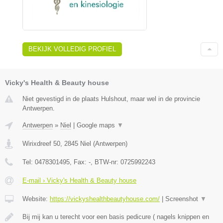
BEKIJK VOLLEDIG PROFIEL
Vicky's Health & Beauty house
Niet gevestigd in de plaats Hulshout, maar wel in de provincie
Antwerpen.
Antwerpen
»
Niel
|
Google maps
▼
Wirixdreef 50
,
2845
Niel
(
Antwerpen
)
Tel:
0478301495
, Fax:
-
, BTW-nr:
0725992243
E-mail › Vicky's Health & Beauty house
Website:
https://vickyshealthbeautyhouse.com/
|
Screenshot
▼
Bij mij kan u terecht voor een basis pedicure ( nagels knippen en