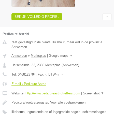
BEKIJK VOLLEDIG PROFIEL
Pedicure Astrid
Niet gevestigd in de plaats Hulshout, maar wel in de provincie
Antwerpen.
Antwerpen
»
Merksplas
|
Google maps
▼
Heiseneinde, 32
,
2330
Merksplas
(
Antwerpen
)
Tel:
0468129794
, Fax:
-
, BTW-nr:
-
E-mail › Pedicure Astrid
Website:
http://www.pedicureastridtreffers.com
|
Screenshot
▼
Pedicure/voetverzorgster. Voor alle voetproblemen.
likdoorns, ingroeiende en of ingegroeide nagels, schimmelnagels,