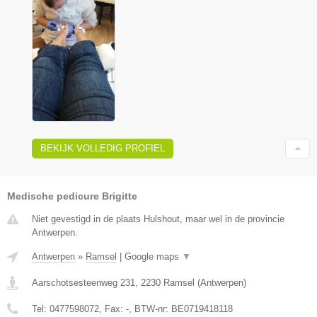
BEKIJK VOLLEDIG PROFIEL
Medische pedicure Brigitte
Niet gevestigd in de plaats Hulshout, maar wel in de provincie
Antwerpen.
Antwerpen
»
Ramsel
|
Google maps
▼
Aarschotsesteenweg 231
,
2230
Ramsel
(
Antwerpen
)
Tel:
0477598072
, Fax:
-
, BTW-nr:
BE0719418118