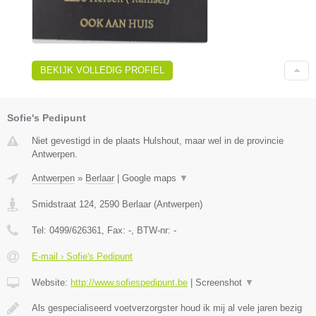
BEKIJK VOLLEDIG PROFIEL
Sofie's Pedipunt
Niet gevestigd in de plaats Hulshout, maar wel in de provincie
Antwerpen.
Antwerpen
»
Berlaar
|
Google maps
▼
Smidstraat 124
,
2590
Berlaar
(
Antwerpen
)
Tel:
0499/626361
, Fax:
-
, BTW-nr:
-
E-mail › Sofie's Pedipunt
Website:
http://www.sofiespedipunt.be
|
Screenshot
▼
Als gespecialiseerd voetverzorgster houd ik mij al vele jaren bezig