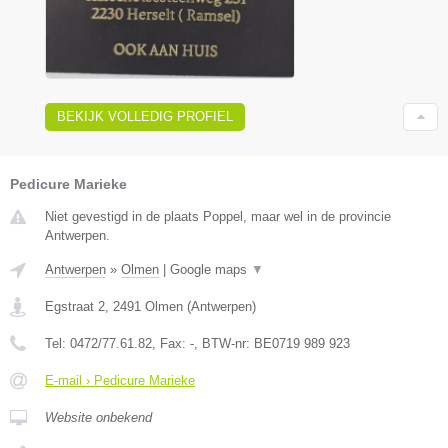
BEKIJK VOLLEDIG PROFIEL
Pedicure Marieke
Niet gevestigd in de plaats Poppel, maar wel in de provincie
Antwerpen.
Antwerpen
»
Olmen
|
Google maps
▼
Egstraat 2
,
2491
Olmen
(
Antwerpen
)
Tel:
0472/77.61.82
, Fax:
-
, BTW-nr:
BE0719 989 923
E-mail › Pedicure Marieke
Website onbekend