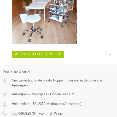
BEKIJK VOLLEDIG PROFIEL
Pedicure Astrid
Niet gevestigd in de plaats Poppel, maar wel in de provincie
Antwerpen.
Antwerpen
»
Merksplas
|
Google maps
▼
Heiseneinde, 32
,
2330
Merksplas
(
Antwerpen
)
Tel:
0468129794
, Fax:
-
, BTW-nr:
-