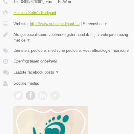
Tel:
0499/626361
, Fax:
-
, BTW-nr:
-
E-mail › Sofie's Pedipunt
Website:
http://www.sofiespedipunt.be
|
Screenshot
▼
Als gespecialiseerd voetverzorgster houd ik mij al vele jaren bezig
met de
▼
Diensten: pedicure, medische pedicure, voetreflexologie, manicure
Openingstijden onbekend
Laatste facebook posts
▼
Sociale media: