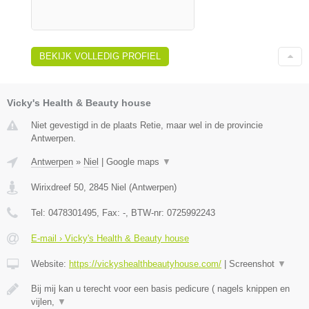
BEKIJK VOLLEDIG PROFIEL
Vicky's Health & Beauty house
Niet gevestigd in de plaats Retie, maar wel in de provincie
Antwerpen.
Antwerpen
»
Niel
|
Google maps
▼
Wirixdreef 50
,
2845
Niel
(
Antwerpen
)
Tel:
0478301495
, Fax:
-
, BTW-nr:
0725992243
E-mail › Vicky's Health & Beauty house
Website:
https://vickyshealthbeautyhouse.com/
|
Screenshot
▼
Bij mij kan u terecht voor een basis pedicure ( nagels knippen en
vijlen,
▼