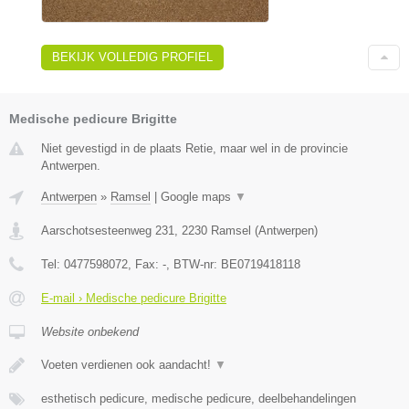
BEKIJK VOLLEDIG PROFIEL
Medische pedicure Brigitte
Niet gevestigd in de plaats Retie, maar wel in de provincie
Antwerpen.
Antwerpen
»
Ramsel
|
Google maps
▼
Aarschotsesteenweg 231
,
2230
Ramsel
(
Antwerpen
)
Tel:
0477598072
, Fax:
-
, BTW-nr:
BE0719418118
E-mail › Medische pedicure Brigitte
Website onbekend
Voeten verdienen ook aandacht!
▼
esthetisch pedicure, medische pedicure, deelbehandelingen