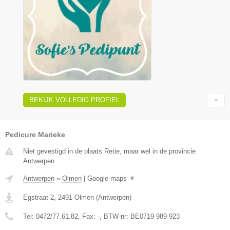
BEKIJK VOLLEDIG PROFIEL
Pedicure Marieke
Niet gevestigd in de plaats Retie, maar wel in de provincie
Antwerpen.
Antwerpen
»
Olmen
|
Google maps
▼
Egstraat 2
,
2491
Olmen
(
Antwerpen
)
Tel:
0472/77.61.82
, Fax:
-
, BTW-nr:
BE0719 989 923