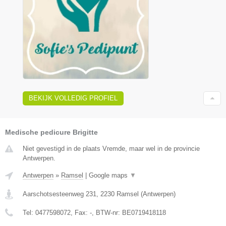
BEKIJK VOLLEDIG PROFIEL
Medische pedicure Brigitte
Niet gevestigd in de plaats Vremde, maar wel in de provincie
Antwerpen.
Antwerpen
»
Ramsel
|
Google maps
▼
Aarschotsesteenweg 231
,
2230
Ramsel
(
Antwerpen
)
Tel:
0477598072
, Fax:
-
, BTW-nr:
BE0719418118