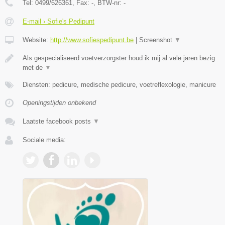
Tel:
0499/626361
, Fax:
-
, BTW-nr:
-
E-mail › Sofie's Pedipunt
Website:
http://www.sofiespedipunt.be
|
Screenshot
▼
Als gespecialiseerd voetverzorgster houd ik mij al vele jaren bezig
met de
▼
Diensten: pedicure, medische pedicure, voetreflexologie, manicure
Openingstijden onbekend
Laatste facebook posts
▼
Sociale media: