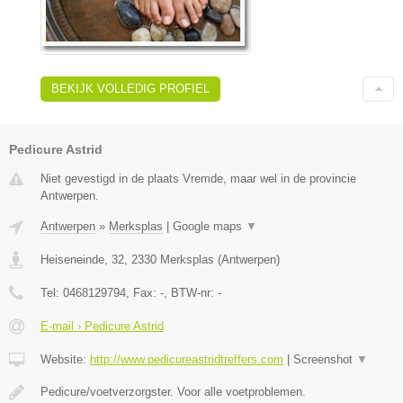
BEKIJK VOLLEDIG PROFIEL
Pedicure Astrid
Niet gevestigd in de plaats Vremde, maar wel in de provincie
Antwerpen.
Antwerpen
»
Merksplas
|
Google maps
▼
Heiseneinde, 32
,
2330
Merksplas
(
Antwerpen
)
Tel:
0468129794
, Fax:
-
, BTW-nr:
-
E-mail › Pedicure Astrid
Website:
http://www.pedicureastridtreffers.com
|
Screenshot
▼
Pedicure/voetverzorgster. Voor alle voetproblemen.