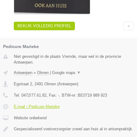
BEKIJK VOLLEDIG PROFIEL
Pedicure Marieke
Niet gevestigd in de plaats Vremde, maar wel in de provincie
Antwerpen.
Antwerpen
»
Olmen
|
Google maps
▼
Egstraat 2
,
2491
Olmen
(
Antwerpen
)
Tel:
0472/77.61.82
, Fax:
-
, BTW-nr:
BE0719 989 923
E-mail › Pedicure Marieke
Website onbekend
Gespecialiseerd voetverzorgster zowel aan huis al in artsenpraktijk