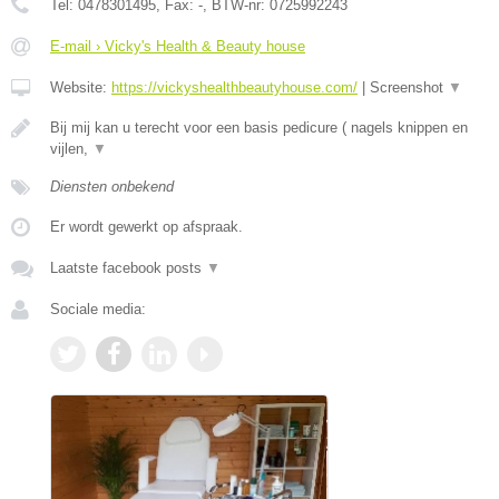
Tel:
0478301495
, Fax:
-
, BTW-nr:
0725992243
E-mail › Vicky's Health & Beauty house
Website:
https://vickyshealthbeautyhouse.com/
|
Screenshot
▼
Bij mij kan u terecht voor een basis pedicure ( nagels knippen en
vijlen,
▼
Diensten onbekend
Er wordt gewerkt op afspraak.
Laatste facebook posts
▼
Sociale media: