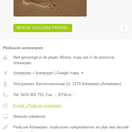
BEKIJK VOLLEDIG PROFIEL
Pedicure antwerpen
Niet gevestigd in de plaats Wortel, maar wel in de provincie
Antwerpen.
Antwerpen
»
Antwerpen
|
Google maps
▼
Sint-joannes Berchmansstraat 12
,
2170
Antwerpen
(
Antwerpen
)
Tel:
0476 903 755
, Fax:
-
, BTW-nr:
-
E-mail › Pedicure antwerpen
Website onbekend
Pedicure Antwerpen; voorkomen voetproblemen en plan een bezoek