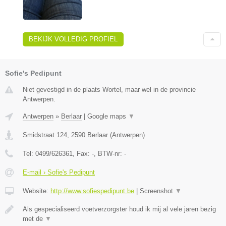
BEKIJK VOLLEDIG PROFIEL
Sofie's Pedipunt
Niet gevestigd in de plaats Wortel, maar wel in de provincie
Antwerpen.
Antwerpen
»
Berlaar
|
Google maps
▼
Smidstraat 124
,
2590
Berlaar
(
Antwerpen
)
Tel:
0499/626361
, Fax:
-
, BTW-nr:
-
E-mail › Sofie's Pedipunt
Website:
http://www.sofiespedipunt.be
|
Screenshot
▼
Als gespecialiseerd voetverzorgster houd ik mij al vele jaren bezig
met de
▼