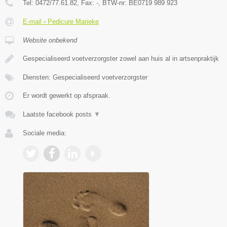
Tel:
0472/77.61.82
, Fax:
-
, BTW-nr:
BE0719 989 923
E-mail › Pedicure Marieke
Website onbekend
Gespecialiseerd voetverzorgster zowel aan huis al in artsenpraktijk
Diensten: Gespecialiseerd voetverzorgster
Er wordt gewerkt op afspraak.
Laatste facebook posts
▼
Sociale media: