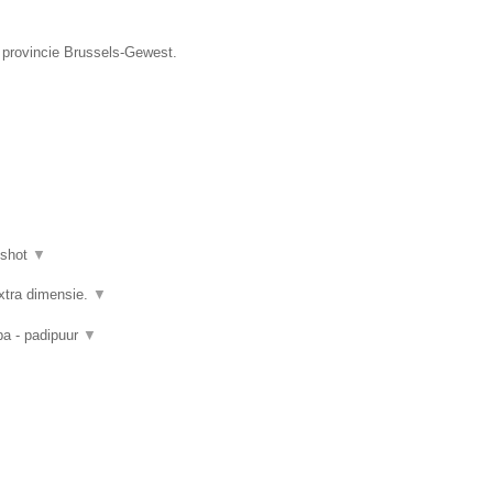
e provincie Brussels-Gewest.
nshot
▼
xtra dimensie.
▼
pa - padipuur
▼