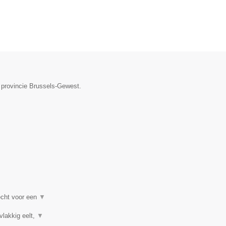
e provincie Brussels-Gewest.
recht voor een
▼
vlakkig eelt,
▼