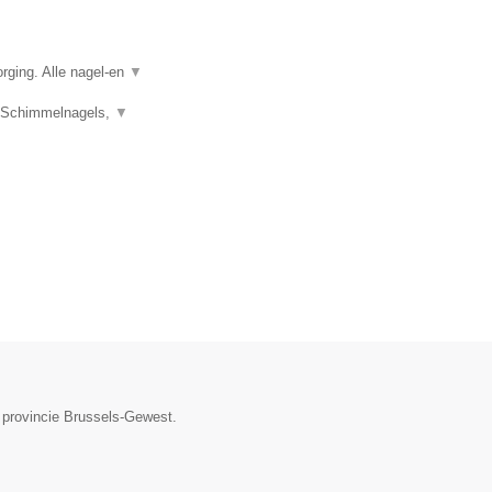
rging. Alle nagel-en
▼
s, Schimmelnagels,
▼
e provincie Brussels-Gewest.