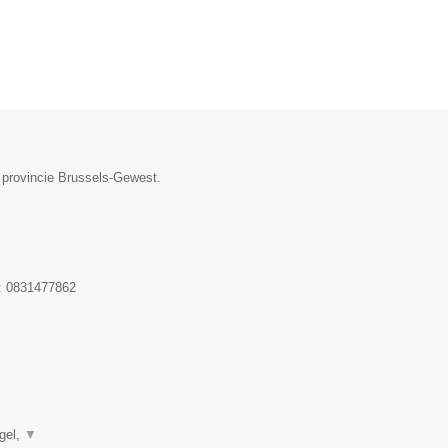
e provincie Brussels-Gewest.
:
0831477862
▼
gel,
▼