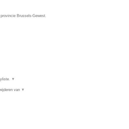
e provincie Brussels-Gewest.
yliste.
▼
wijderen van
▼