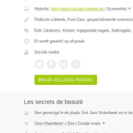
Website:
http://www.footcare-lubbeek.be
|
Screenshot
▼
Pedicure Lubbeek, Foot Care, gespecialiseerde voetverzo
Eelt, Likdoorns, Kloven, Ingegroeide nagels, Kalknagel
Er wordt gewerkt op afspraak.
Sociale media:
BEKIJK VOLLEDIG PROFIEL
Les secrets de beauté
Niet gevestigd in de plaats Sint Jans Molenbeek en in d
Oost-Vlaanderen
»
Eke
|
Google maps
▼