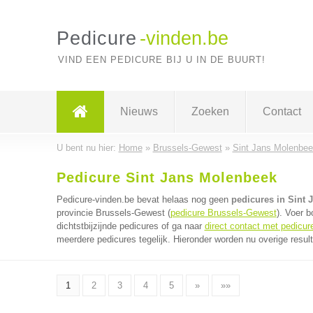
Pedicure
-vinden.be
VIND EEN PEDICURE BIJ U IN DE BUURT!
Nieuws
Zoeken
Contact
U bent nu hier:
Home
»
Brussels-Gewest
»
Sint Jans Molenbe
Pedicure Sint Jans Molenbeek
Pedicure-vinden.be bevat helaas nog geen
pedicures in Sint
provincie Brussels-Gewest (
pedicure Brussels-Gewest
). Voer 
dichtstbijzijnde pedicures of ga naar
direct contact met pedicur
meerdere pedicures tegelijk. Hieronder worden nu overige resul
1
2
3
4
5
»
»»