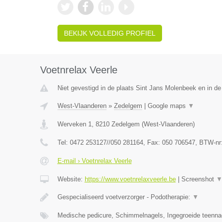
BEKIJK VOLLEDIG PROFIEL
Voetnrelax Veerle
Niet gevestigd in de plaats Sint Jans Molenbeek en in d
West-Vlaanderen
»
Zedelgem
|
Google maps
▼
Werveken 1
,
8210
Zedelgem
(
West-Vlaanderen
)
Tel:
0472 253127//050 281164
, Fax:
050 706547
, BTW-nr
E-mail › Voetnrelax Veerle
Website:
https://www.voetnrelaxveerle.be
|
Screenshot
Gespecialiseerd voetverzorger - Podotherapie:
▼
Medische pedicure, Schimmelnagels, Ingegroeide teenna