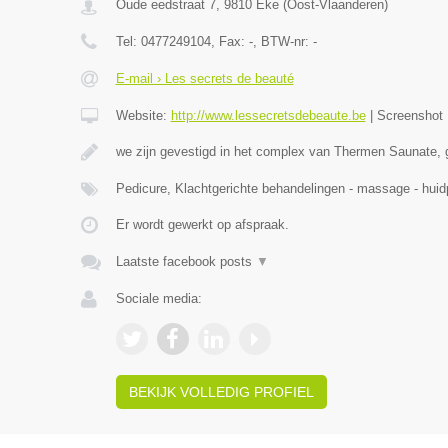
Oude eedstraat 7
,
9810
Eke
(
Oost-Vlaanderen
)
Tel:
0477249104
, Fax:
-
, BTW-nr:
-
E-mail › Les secrets de beauté
Website:
http://www.lessecretsdebeaute.be
|
Screenshot
we zijn gevestigd in het complex van Thermen Saunate, 
Pedicure, Klachtgerichte behandelingen - massage - hu
Er wordt gewerkt op afspraak.
Laatste facebook posts
▼
Sociale media:
BEKIJK VOLLEDIG PROFIEL