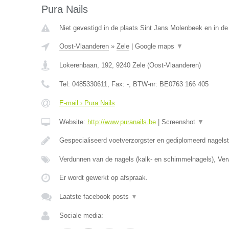
Pura Nails
Niet gevestigd in de plaats Sint Jans Molenbeek en in d
Oost-Vlaanderen
»
Zele
|
Google maps
▼
Lokerenbaan, 192
,
9240
Zele
(
Oost-Vlaanderen
)
Tel:
0485330611
, Fax:
-
, BTW-nr:
BE0763 166 405
E-mail › Pura Nails
Website:
http://www.puranails.be
|
Screenshot
▼
Gespecialiseerd voetverzorgster en gediplomeerd nagelst
Verdunnen van de nagels (kalk- en schimmelnagels), Ver
Er wordt gewerkt op afspraak.
Laatste facebook posts
▼
Sociale media: