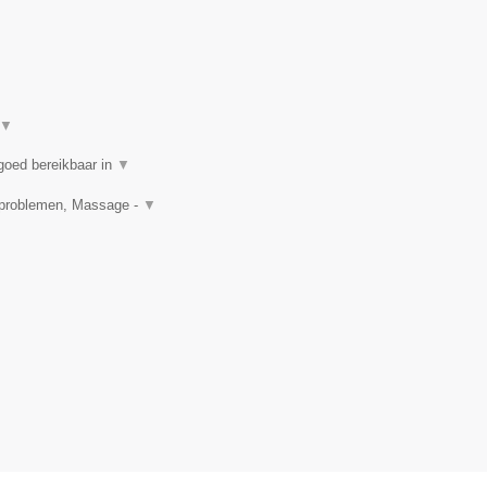
▼
goed bereikbaar in
▼
idproblemen, Massage -
▼