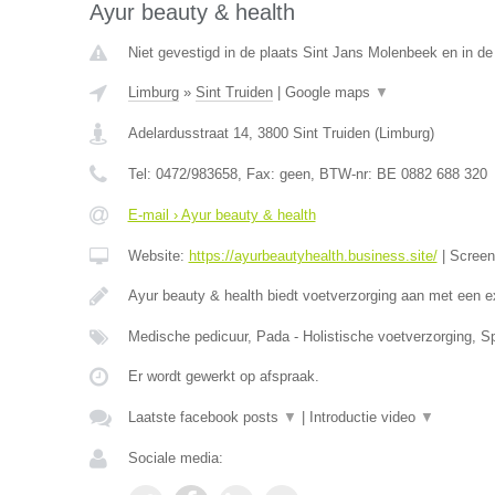
Ayur beauty & health
Niet gevestigd in de plaats Sint Jans Molenbeek en in d
Limburg
»
Sint Truiden
|
Google maps
▼
Adelardusstraat 14
,
3800
Sint Truiden
(
Limburg
)
Tel:
0472/983658
, Fax:
geen
, BTW-nr:
BE 0882 688 320
E-mail › Ayur beauty & health
Website:
https://ayurbeautyhealth.business.site/
|
Scree
Ayur beauty & health biedt voetverzorging aan met een e
Medische pedicuur, Pada - Holistische voetverzorging, S
Er wordt gewerkt op afspraak.
Laatste facebook posts
▼
|
Introductie video
▼
Sociale media: