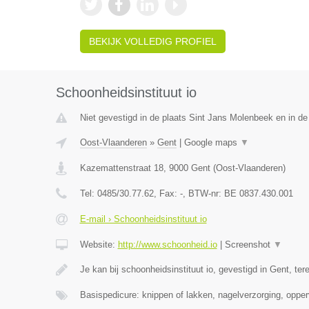
BEKIJK VOLLEDIG PROFIEL
Schoonheidsinstituut io
Niet gevestigd in de plaats Sint Jans Molenbeek en in d
Oost-Vlaanderen
»
Gent
|
Google maps
▼
Kazemattenstraat 18
,
9000
Gent
(
Oost-Vlaanderen
)
Tel:
0485/30.77.62
, Fax:
-
, BTW-nr:
BE 0837.430.001
E-mail › Schoonheidsinstituut io
Website:
http://www.schoonheid.io
|
Screenshot
▼
Je kan bij schoonheidsinstituut io, gevestigd in Gent, te
Basispedicure: knippen of lakken, nagelverzorging, opper