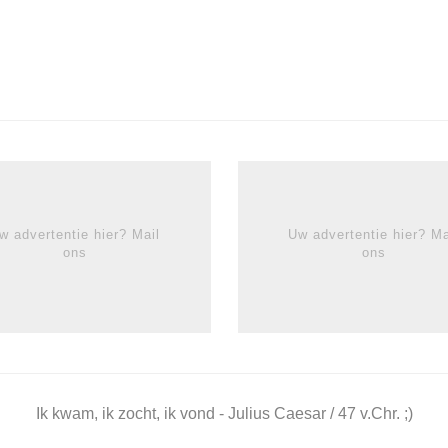
w advertentie hier? Mail
Uw advertentie hier? Ma
ons
ons
Ik kwam, ik zocht, ik vond - Julius Caesar / 47 v.Chr. ;)