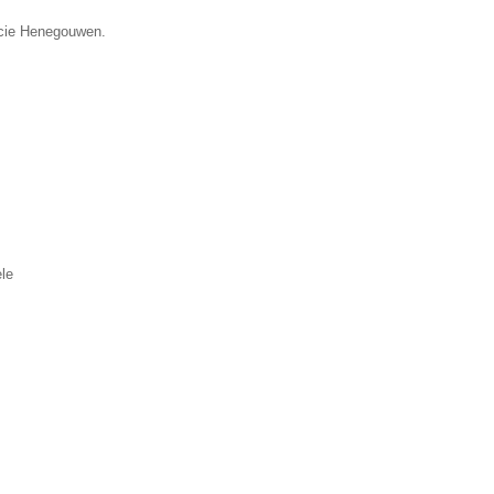
incie Henegouwen.
le