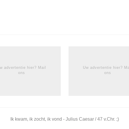
w advertentie hier? Mail
Uw advertentie hier? Ma
ons
ons
Ik kwam, ik zocht, ik vond - Julius Caesar / 47 v.Chr. ;)