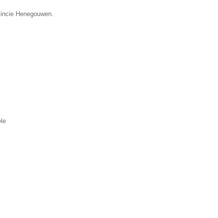
ovincie Henegouwen.
le