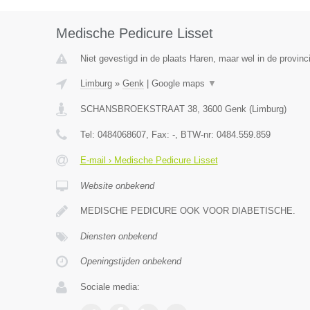
Medische Pedicure Lisset
Niet gevestigd in de plaats Haren, maar wel in de provinc
Limburg
»
Genk
|
Google maps
▼
SCHANSBROEKSTRAAT 38
,
3600
Genk
(
Limburg
)
Tel:
0484068607
, Fax:
-
, BTW-nr:
0484.559.859
E-mail › Medische Pedicure Lisset
Website onbekend
MEDISCHE PEDICURE OOK VOOR DIABETISCHE.
Diensten onbekend
Openingstijden onbekend
Sociale media: