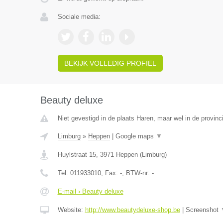
Sociale media:
BEKIJK VOLLEDIG PROFIEL
Beauty deluxe
Niet gevestigd in de plaats Haren, maar wel in de provinc
Limburg
»
Heppen
|
Google maps
▼
Huylstraat 15
,
3971
Heppen
(
Limburg
)
Tel:
011933010
, Fax:
-
, BTW-nr:
-
E-mail › Beauty deluxe
Website:
http://www.beautydeluxe-shop.be
|
Screenshot