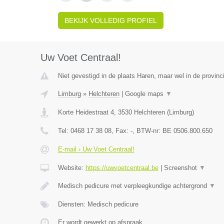
BEKIJK VOLLEDIG PROFIEL
Uw Voet Centraal!
Niet gevestigd in de plaats Haren, maar wel in de provinc
Limburg
»
Helchteren
|
Google maps
▼
Korte Heidestraat 4
,
3530
Helchteren
(
Limburg
)
Tel:
0468 17 38 08
, Fax:
-
, BTW-nr:
BE 0506.800.650
E-mail › Uw Voet Centraal!
Website:
https://uwvoetcentraal.be
|
Screenshot
▼
Medisch pedicure met verpleegkundige achtergrond
▼
Diensten: Medisch pedicure
Er wordt gewerkt op afspraak.