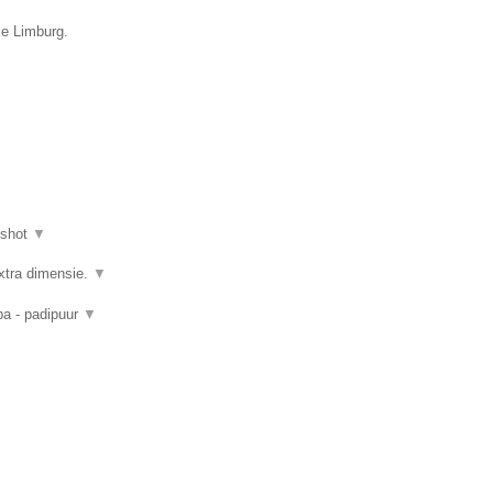
ie Limburg.
nshot
▼
xtra dimensie.
▼
pa - padipuur
▼