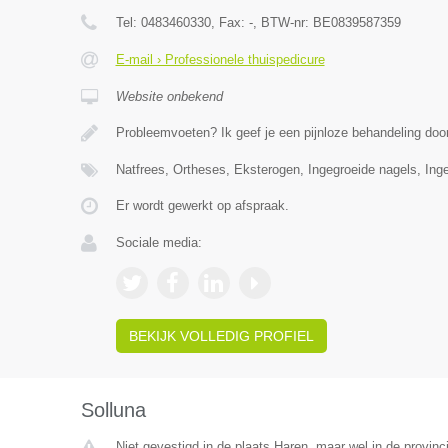
Tel:
0483460330
, Fax:
-
, BTW-nr:
BE0839587359
E-mail › Professionele thuispedicure
Website onbekend
Probleemvoeten? Ik geef je een pijnloze behandeling doo
Natfrees, Ortheses, Eksterogen, Ingegroeide nagels, Inge
Er wordt gewerkt op afspraak.
Sociale media:
BEKIJK VOLLEDIG PROFIEL
Solluna
Niet gevestigd in de plaats Haren, maar wel in de provinc