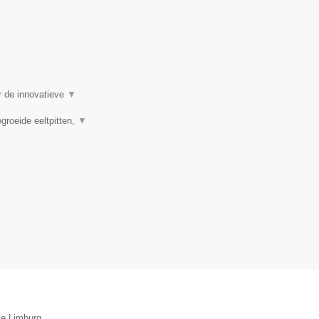
r de innovatieve
▼
groeide eeltpitten,
▼
ie Limburg.