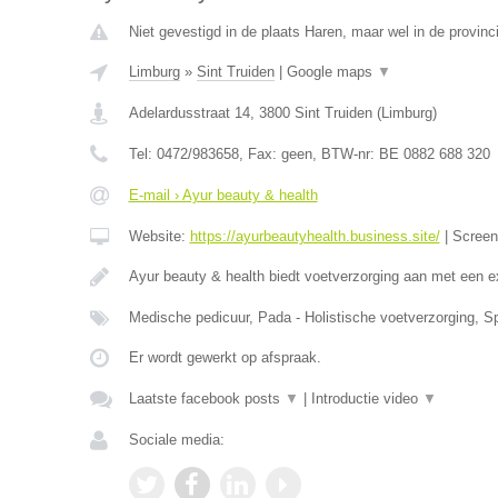
Niet gevestigd in de plaats Haren, maar wel in de provinc
Limburg
»
Sint Truiden
|
Google maps
▼
Adelardusstraat 14
,
3800
Sint Truiden
(
Limburg
)
Tel:
0472/983658
, Fax:
geen
, BTW-nr:
BE 0882 688 320
E-mail › Ayur beauty & health
Website:
https://ayurbeautyhealth.business.site/
|
Scree
Ayur beauty & health biedt voetverzorging aan met een e
Medische pedicuur, Pada - Holistische voetverzorging, S
Er wordt gewerkt op afspraak.
Laatste facebook posts
▼
|
Introductie video
▼
Sociale media: