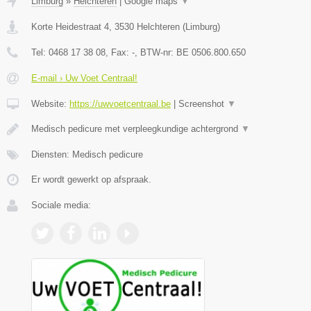
Limburg
»
Helchteren
|
Google maps
▼
Korte Heidestraat 4
,
3530
Helchteren
(
Limburg
)
Tel:
0468 17 38 08
, Fax:
-
, BTW-nr:
BE 0506.800.650
E-mail › Uw Voet Centraal!
Website:
https://uwvoetcentraal.be
|
Screenshot
▼
Medisch pedicure met verpleegkundige achtergrond
▼
Diensten: Medisch pedicure
Er wordt gewerkt op afspraak.
Sociale media: