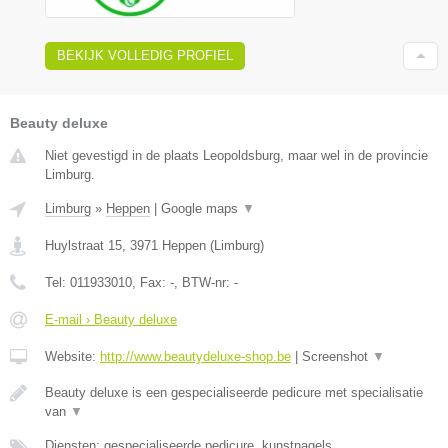
BEKIJK VOLLEDIG PROFIEL
Beauty deluxe
Niet gevestigd in de plaats Leopoldsburg, maar wel in de provincie
Limburg.
Limburg
»
Heppen
|
Google maps
▼
Huylstraat 15
,
3971
Heppen
(
Limburg
)
Tel:
011933010
, Fax:
-
, BTW-nr:
-
E-mail › Beauty deluxe
Website:
http://www.beautydeluxe-shop.be
|
Screenshot
▼
Beauty deluxe is een gespecialiseerde pedicure met specialisatie
van
▼
Diensten: gespecialiseerde pedicure, kunstnagels,