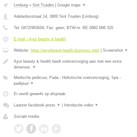
Limburg
»
Sint Truiden
|
Google maps
▼
Adelardusstraat 14
,
3800
Sint Truiden
(
Limburg
)
Tel:
0472/983658
, Fax:
geen
, BTW-nr:
BE 0882 688 320
E-mail › Ayur beauty & health
Website:
https://ayurbeautyhealth.business.site/
|
Screenshot
▼
Ayur beauty & health biedt voetverzorging aan met een extra
dimensie.
▼
Medische pedicuur, Pada - Holistische voetverzorging, Spa -
padipuur
▼
Er wordt gewerkt op afspraak.
Laatste facebook posts
▼
|
Introductie video
▼
Sociale media: