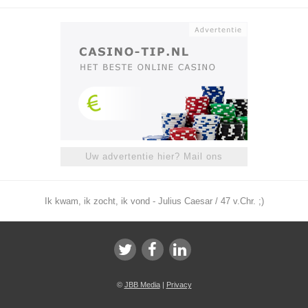
Uw advertentie hier? Mail ons
Ik kwam, ik zocht, ik vond - Julius Caesar / 47 v.Chr. ;)
©
JBB Media
|
Privacy