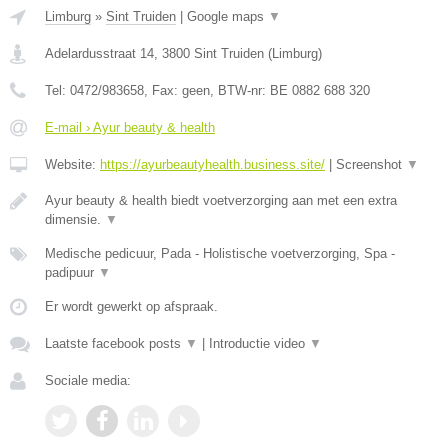
Limburg
»
Sint Truiden
|
Google maps
▼
Adelardusstraat 14
,
3800
Sint Truiden
(
Limburg
)
Tel:
0472/983658
, Fax:
geen
, BTW-nr:
BE 0882 688 320
E-mail › Ayur beauty & health
Website:
https://ayurbeautyhealth.business.site/
|
Screenshot
▼
Ayur beauty & health biedt voetverzorging aan met een extra
dimensie.
▼
Medische pedicuur, Pada - Holistische voetverzorging, Spa -
padipuur
▼
Er wordt gewerkt op afspraak.
Laatste facebook posts
▼
|
Introductie video
▼
Sociale media: