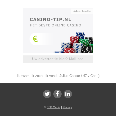
Uw advertentie hier? Mail ons
Ik kwam, ik zocht, ik vond - Julius Caesar / 47 v.Chr. ;)
©
JBB Media
|
Privacy