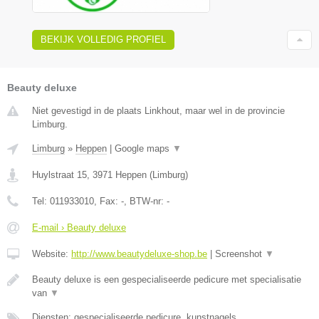
BEKIJK VOLLEDIG PROFIEL
Beauty deluxe
Niet gevestigd in de plaats Linkhout, maar wel in de provincie
Limburg.
Limburg
»
Heppen
|
Google maps
▼
Huylstraat 15
,
3971
Heppen
(
Limburg
)
Tel:
011933010
, Fax:
-
, BTW-nr:
-
E-mail › Beauty deluxe
Website:
http://www.beautydeluxe-shop.be
|
Screenshot
▼
Beauty deluxe is een gespecialiseerde pedicure met specialisatie
van
▼
Diensten: gespecialiseerde pedicure, kunstnagels,