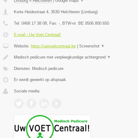
Limburg
»
Helchteren
|
Google maps
▼
Korte Heidestraat 4
,
3530
Helchteren
(
Limburg
)
Tel:
0468 17 38 08
, Fax:
-
, BTW-nr:
BE 0506.800.650
E-mail › Uw Voet Centraal!
Website:
https://uwvoetcentraal.be
|
Screenshot
▼
Medisch pedicure met verpleegkundige achtergrond
▼
Diensten: Medisch pedicure
Er wordt gewerkt op afspraak.
Sociale media: