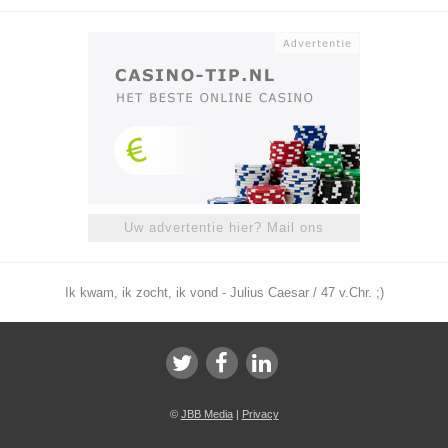
Uw advertentie hier? Mail ons
Ik kwam, ik zocht, ik vond - Julius Caesar / 47 v.Chr. ;)
©
JBB Media
|
Privacy