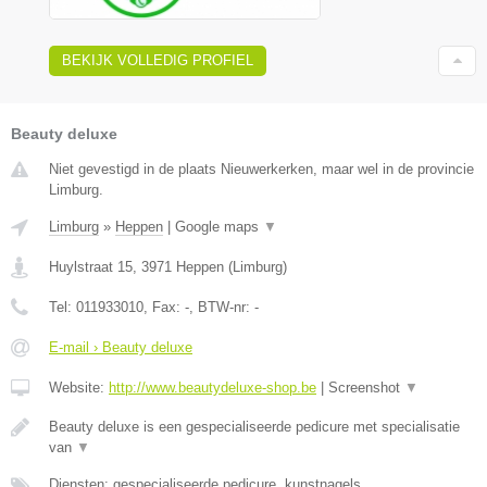
BEKIJK VOLLEDIG PROFIEL
Beauty deluxe
Niet gevestigd in de plaats Nieuwerkerken, maar wel in de provincie
Limburg.
Limburg
»
Heppen
|
Google maps
▼
Huylstraat 15
,
3971
Heppen
(
Limburg
)
Tel:
011933010
, Fax:
-
, BTW-nr:
-
E-mail › Beauty deluxe
Website:
http://www.beautydeluxe-shop.be
|
Screenshot
▼
Beauty deluxe is een gespecialiseerde pedicure met specialisatie
van
▼
Diensten: gespecialiseerde pedicure, kunstnagels,