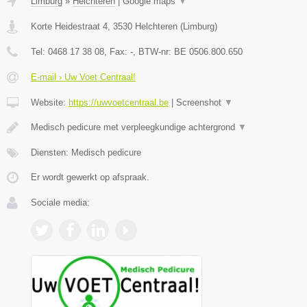
Limburg
»
Helchteren
|
Google maps
▼
Korte Heidestraat 4
,
3530
Helchteren
(
Limburg
)
Tel:
0468 17 38 08
, Fax:
-
, BTW-nr:
BE 0506.800.650
E-mail › Uw Voet Centraal!
Website:
https://uwvoetcentraal.be
|
Screenshot
▼
Medisch pedicure met verpleegkundige achtergrond
▼
Diensten: Medisch pedicure
Er wordt gewerkt op afspraak.
Sociale media: