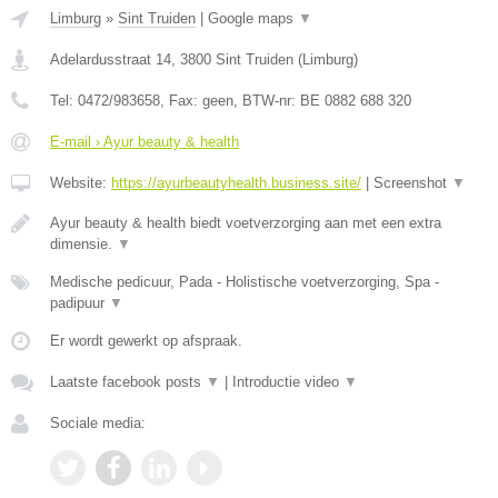
Limburg
»
Sint Truiden
|
Google maps
▼
Adelardusstraat 14
,
3800
Sint Truiden
(
Limburg
)
Tel:
0472/983658
, Fax:
geen
, BTW-nr:
BE 0882 688 320
E-mail › Ayur beauty & health
Website:
https://ayurbeautyhealth.business.site/
|
Screenshot
▼
Ayur beauty & health biedt voetverzorging aan met een extra
dimensie.
▼
Medische pedicuur, Pada - Holistische voetverzorging, Spa -
padipuur
▼
Er wordt gewerkt op afspraak.
Laatste facebook posts
▼
|
Introductie video
▼
Sociale media: