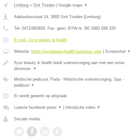
Limburg
»
Sint Truiden
|
Google maps
▼
Adelardusstraat 14
,
3800
Sint Truiden
(
Limburg
)
Tel:
0472/983658
, Fax:
geen
, BTW-nr:
BE 0882 688 320
E-mail › Ayur beauty & health
Website:
https://ayurbeautyhealth.business.site/
|
Screenshot
▼
Ayur beauty & health biedt voetverzorging aan met een extra
dimensie.
▼
Medische pedicuur, Pada - Holistische voetverzorging, Spa -
padipuur
▼
Er wordt gewerkt op afspraak.
Laatste facebook posts
▼
|
Introductie video
▼
Sociale media: