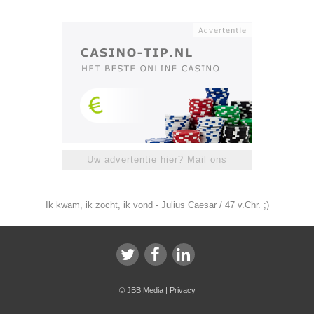
Uw advertentie hier? Mail ons
Ik kwam, ik zocht, ik vond - Julius Caesar / 47 v.Chr. ;)
©
JBB Media
|
Privacy