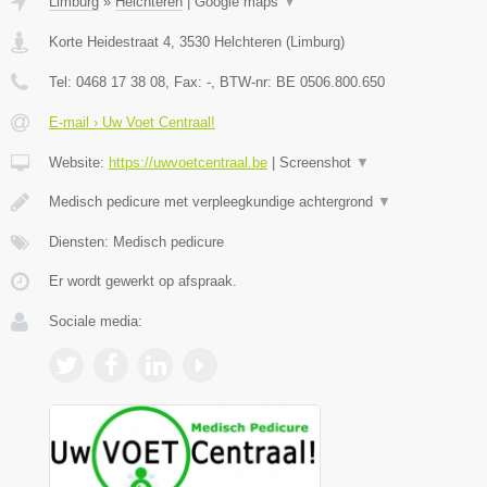
Limburg
»
Helchteren
|
Google maps
▼
Korte Heidestraat 4
,
3530
Helchteren
(
Limburg
)
Tel:
0468 17 38 08
, Fax:
-
, BTW-nr:
BE 0506.800.650
E-mail › Uw Voet Centraal!
Website:
https://uwvoetcentraal.be
|
Screenshot
▼
Medisch pedicure met verpleegkundige achtergrond
▼
Diensten: Medisch pedicure
Er wordt gewerkt op afspraak.
Sociale media: