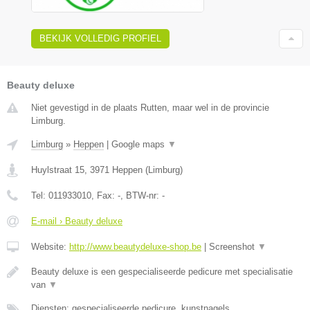
BEKIJK VOLLEDIG PROFIEL
Beauty deluxe
Niet gevestigd in de plaats Rutten, maar wel in de provincie
Limburg.
Limburg
»
Heppen
|
Google maps
▼
Huylstraat 15
,
3971
Heppen
(
Limburg
)
Tel:
011933010
, Fax:
-
, BTW-nr:
-
E-mail › Beauty deluxe
Website:
http://www.beautydeluxe-shop.be
|
Screenshot
▼
Beauty deluxe is een gespecialiseerde pedicure met specialisatie
van
▼
Diensten: gespecialiseerde pedicure, kunstnagels,