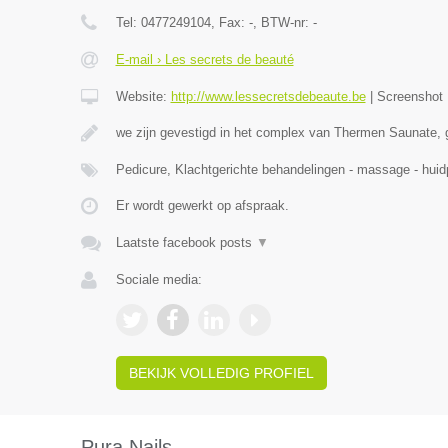
Tel:
0477249104
, Fax:
-
, BTW-nr:
-
E-mail › Les secrets de beauté
Website:
http://www.lessecretsdebeaute.be
|
Screenshot
we zijn gevestigd in het complex van Thermen Saunate, 
Pedicure, Klachtgerichte behandelingen - massage - hu
Er wordt gewerkt op afspraak.
Laatste facebook posts
▼
Sociale media:
BEKIJK VOLLEDIG PROFIEL
Pura Nails