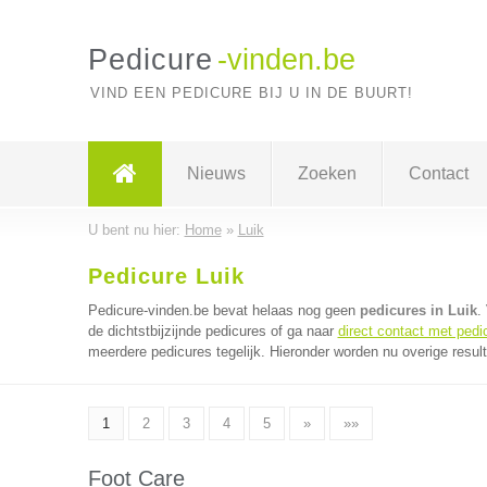
Pedicure
-vinden.be
VIND EEN PEDICURE BIJ U IN DE BUURT!
Nieuws
Zoeken
Contact
U bent nu hier:
Home
»
Luik
Pedicure Luik
Pedicure-vinden.be bevat helaas nog geen
pedicures in Luik
.
de dichtstbijzijnde pedicures of ga naar
direct contact met pedi
meerdere pedicures tegelijk. Hieronder worden nu overige resul
1
2
3
4
5
»
»»
Foot Care