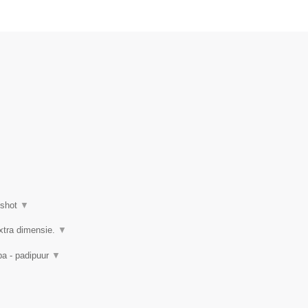
nshot
▼
xtra dimensie.
▼
pa - padipuur
▼