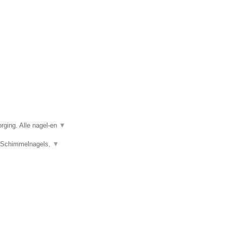
rging. Alle nagel-en
▼
s, Schimmelnagels,
▼