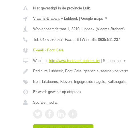
Niet gevestigd in de provincie Luik.
Vlaams-Brabant
»
Lubbeek
|
Google maps
▼
Wolvenbeemdstraat 1
,
3210
Lubbeek
(
Vlaams-Brabant
)
Tel:
0477/970.927
, Fax:
-
, BTW-nr:
BE 0635.511.237
E-mail › Foot Care
Website:
http://www.footcare-lubbeek.be
|
Screenshot
▼
Pedicure Lubbeek, Foot Care, gespecialiseerde voetverzo
Eelt, Likdoorns, Kloven, Ingegroeide nagels, Kalknagel
Er wordt gewerkt op afspraak.
Sociale media: