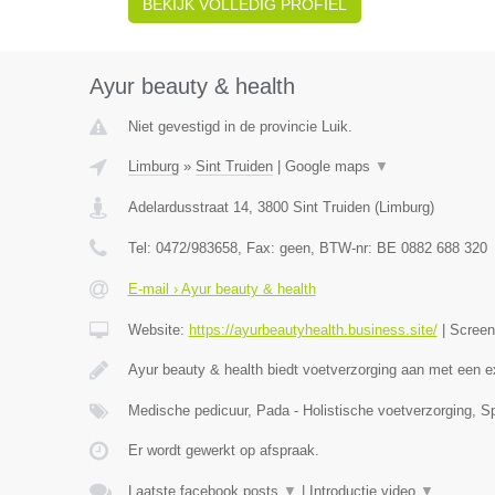
BEKIJK VOLLEDIG PROFIEL
Ayur beauty & health
Niet gevestigd in de provincie Luik.
Limburg
»
Sint Truiden
|
Google maps
▼
Adelardusstraat 14
,
3800
Sint Truiden
(
Limburg
)
Tel:
0472/983658
, Fax:
geen
, BTW-nr:
BE 0882 688 320
E-mail › Ayur beauty & health
Website:
https://ayurbeautyhealth.business.site/
|
Scree
Ayur beauty & health biedt voetverzorging aan met een e
Medische pedicuur, Pada - Holistische voetverzorging, S
Er wordt gewerkt op afspraak.
Laatste facebook posts
▼
|
Introductie video
▼