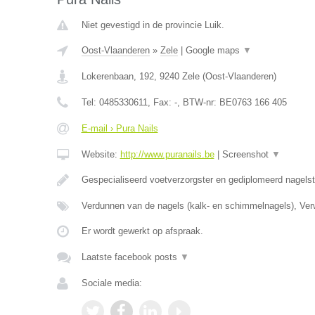
Niet gevestigd in de provincie Luik.
Oost-Vlaanderen
»
Zele
|
Google maps
▼
Lokerenbaan, 192
,
9240
Zele
(
Oost-Vlaanderen
)
Tel:
0485330611
, Fax:
-
, BTW-nr:
BE0763 166 405
E-mail › Pura Nails
Website:
http://www.puranails.be
|
Screenshot
▼
Gespecialiseerd voetverzorgster en gediplomeerd nagelst
Verdunnen van de nagels (kalk- en schimmelnagels), Ver
Er wordt gewerkt op afspraak.
Laatste facebook posts
▼
Sociale media: