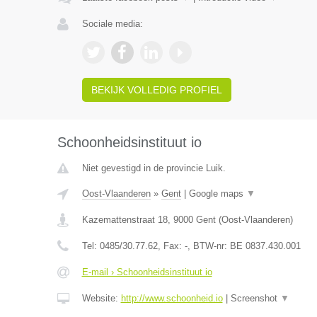
Sociale media:
BEKIJK VOLLEDIG PROFIEL
Schoonheidsinstituut io
Niet gevestigd in de provincie Luik.
Oost-Vlaanderen
»
Gent
|
Google maps
▼
Kazemattenstraat 18
,
9000
Gent
(
Oost-Vlaanderen
)
Tel:
0485/30.77.62
, Fax:
-
, BTW-nr:
BE 0837.430.001
E-mail › Schoonheidsinstituut io
Website:
http://www.schoonheid.io
|
Screenshot
▼