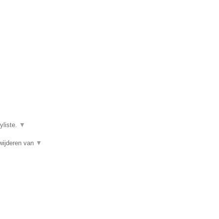
yliste.
▼
wijderen van
▼