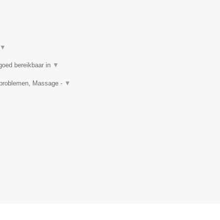
▼
goed bereikbaar in
▼
idproblemen, Massage -
▼