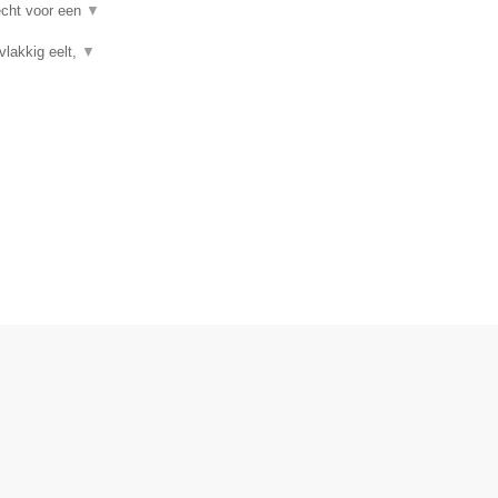
recht voor een
▼
vlakkig eelt,
▼