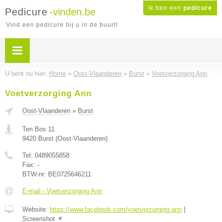
Ik ben een
pedicure
Pedicure
-vinden.be
Vind een pedicure bij u in de buurt!
U bent nu hier:
Home
»
Oost-Vlaanderen
»
Burst
»
Voetverzorging Ann
Voetverzorging Ann
Oost-Vlaanderen
»
Burst
Ten Bos 11
9420
Burst
(
Oost-Vlaanderen
)
Tel:
0489055858
Fax:
-
BTW-nr:
BE0725646211
E-mail › Voetverzorging Ann
Website:
https://www.facebook.com/voetverzorging.ann
|
Screenshot
▼