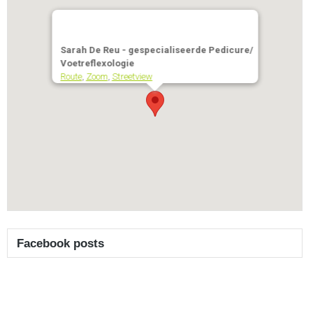
Sarah De Reu - gespecialiseerde Pedicure/
Voetreflexologie
Route
,
Zoom
,
Streetview
Facebook posts