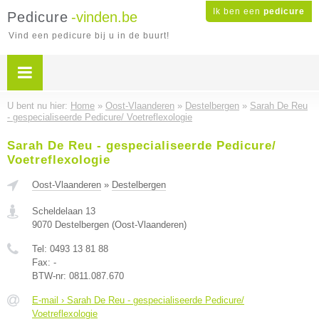
Ik ben een
pedicure
Pedicure
-vinden.be
Vind een pedicure bij u in de buurt!
U bent nu hier:
Home
»
Oost-Vlaanderen
»
Destelbergen
»
Sarah De Reu
- gespecialiseerde Pedicure/ Voetreflexologie
Sarah De Reu - gespecialiseerde Pedicure/
Voetreflexologie
Oost-Vlaanderen
»
Destelbergen
Scheldelaan 13
9070
Destelbergen
(
Oost-Vlaanderen
)
Tel:
0493 13 81 88
Fax:
-
BTW-nr:
0811.087.670
E-mail › Sarah De Reu - gespecialiseerde Pedicure/
Voetreflexologie