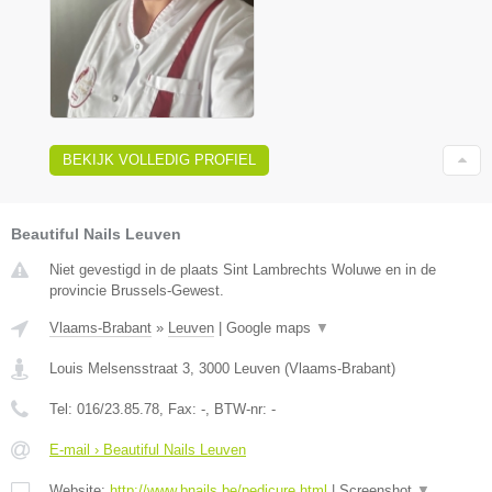
BEKIJK VOLLEDIG PROFIEL
Beautiful Nails Leuven
Niet gevestigd in de plaats Sint Lambrechts Woluwe en in de
provincie Brussels-Gewest.
Vlaams-Brabant
»
Leuven
|
Google maps
▼
Louis Melsensstraat 3
,
3000
Leuven
(
Vlaams-Brabant
)
Tel:
016/23.85.78
, Fax:
-
, BTW-nr:
-
E-mail › Beautiful Nails Leuven
Website:
http://www.bnails.be/pedicure.html
|
Screenshot
▼