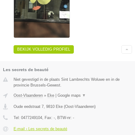
BEKIJK VOLLEDIG PROFIEL
Les secrets de beauté
Niet gevestigd in de plaats Sint Lambrechts Woluwe en in de
provincie Brussels-Gewest.
Oost-Vlaanderen
»
Eke
|
Google maps
▼
Oude eedstraat 7
,
9810
Eke
(
Oost-Vlaanderen
)
Tel:
0477249104
, Fax:
-
, BTW-nr:
-
E-mail › Les secrets de beauté