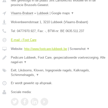
Niet gevestigd in de plaats Sint Lambrechts Woluwe en in de
provincie Brussels-Gewest.
Vlaams-Brabant
»
Lubbeek
|
Google maps
▼
Wolvenbeemdstraat 1
,
3210
Lubbeek
(
Vlaams-Brabant
)
Tel:
0477/970.927
, Fax:
-
, BTW-nr:
BE 0635.511.237
E-mail › Foot Care
Website:
http://www.footcare-lubbeek.be
|
Screenshot
▼
Pedicure Lubbeek, Foot Care, gespecialiseerde voetverzorging. Alle
nagel-en
▼
Eelt, Likdoorns, Kloven, Ingegroeide nagels, Kalknagels,
Schimmelnagels,
▼
Er wordt gewerkt op afspraak.
Sociale media: