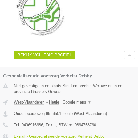
BEKIJK VOLLEDIG PROFIEL
Gespecialiseerde voetzorg Verhelst Debby
Niet gevestigd in de plaats Sint Lambrechts Woluwe en in de
provincie Brussels-Gewest.
West-Vlaanderen
»
Heule
|
Google maps
▼
Oude ieperseweg 99
,
8501
Heule
(
West-Vlaanderen
)
Tel:
0496916686
, Fax:
-
, BTW-nr:
0864758760
E-mail › Gespecialiseerde voetzorg Verhelst Debby