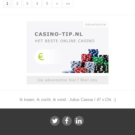
1
2
3
4
5
»
»»
Uw advertentie hier? Mail ons
Ik kwam, ik zocht, ik vond - Julius Caesar / 47 v.Chr. ;)