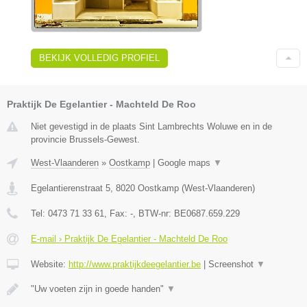
BEKIJK VOLLEDIG PROFIEL
Praktijk De Egelantier - Machteld De Roo
Niet gevestigd in de plaats Sint Lambrechts Woluwe en in de
provincie Brussels-Gewest.
West-Vlaanderen
»
Oostkamp
|
Google maps
▼
Egelantierenstraat 5
,
8020
Oostkamp
(
West-Vlaanderen
)
Tel:
0473 71 33 61
, Fax:
-
, BTW-nr:
BE0687.659.229
E-mail › Praktijk De Egelantier - Machteld De Roo
Website:
http://www.praktijkdeegelantier.be
|
Screenshot
▼
"Uw voeten zijn in goede handen"
▼