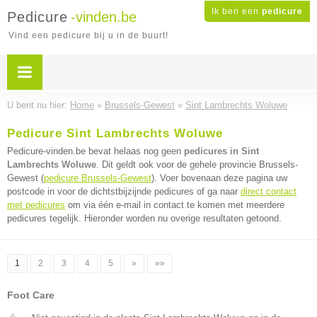
Ik ben een
pedicure
Pedicure
-vinden.be
Vind een pedicure bij u in de buurt!
U bent nu hier:
Home
»
Brussels-Gewest
»
Sint Lambrechts Woluwe
Pedicure Sint Lambrechts Woluwe
Pedicure-vinden.be bevat helaas nog geen
pedicures in Sint
Lambrechts Woluwe
. Dit geldt ook voor de gehele provincie Brussels-
Gewest (
pedicure Brussels-Gewest
). Voer bovenaan deze pagina uw
postcode in voor de dichtstbijzijnde pedicures of ga naar
direct contact
met pedicures
om via één e-mail in contact te komen met meerdere
pedicures tegelijk. Hieronder worden nu overige resultaten getoond.
1
2
3
4
5
»
»»
Foot Care