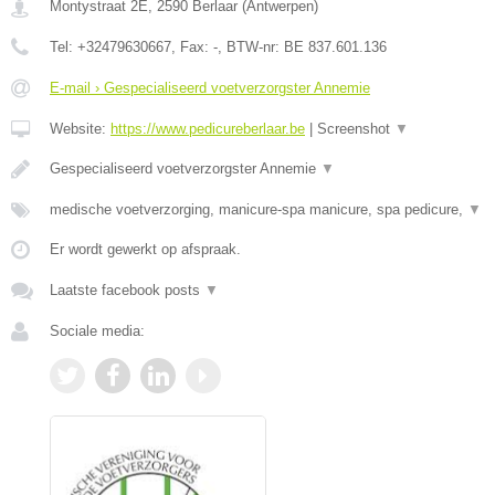
Montystraat 2E
,
2590
Berlaar
(
Antwerpen
)
Tel:
+32479630667
, Fax:
-
, BTW-nr:
BE 837.601.136
E-mail › Gespecialiseerd voetverzorgster Annemie
Website:
https://www.pedicureberlaar.be
|
Screenshot
▼
Gespecialiseerd voetverzorgster Annemie
▼
medische voetverzorging, manicure-spa manicure, spa pedicure,
▼
Er wordt gewerkt op afspraak.
Laatste facebook posts
▼
Sociale media: