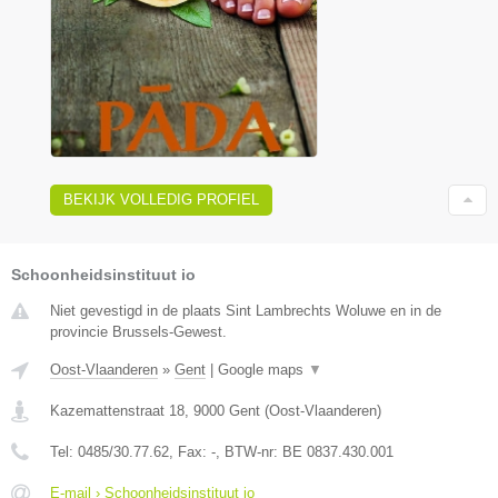
BEKIJK VOLLEDIG PROFIEL
Schoonheidsinstituut io
Niet gevestigd in de plaats Sint Lambrechts Woluwe en in de
provincie Brussels-Gewest.
Oost-Vlaanderen
»
Gent
|
Google maps
▼
Kazemattenstraat 18
,
9000
Gent
(
Oost-Vlaanderen
)
Tel:
0485/30.77.62
, Fax:
-
, BTW-nr:
BE 0837.430.001
E-mail › Schoonheidsinstituut io