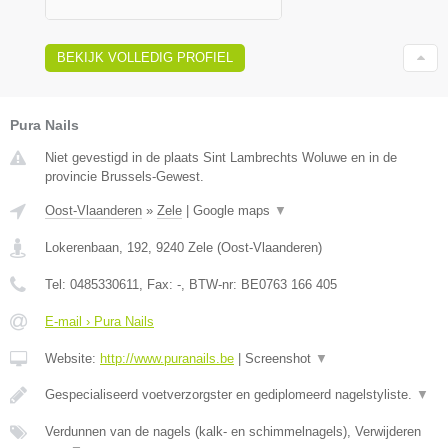
BEKIJK VOLLEDIG PROFIEL
Pura Nails
Niet gevestigd in de plaats Sint Lambrechts Woluwe en in de
provincie Brussels-Gewest.
Oost-Vlaanderen
»
Zele
|
Google maps
▼
Lokerenbaan, 192
,
9240
Zele
(
Oost-Vlaanderen
)
Tel:
0485330611
, Fax:
-
, BTW-nr:
BE0763 166 405
E-mail › Pura Nails
Website:
http://www.puranails.be
|
Screenshot
▼
Gespecialiseerd voetverzorgster en gediplomeerd nagelstyliste.
▼
Verdunnen van de nagels (kalk- en schimmelnagels), Verwijderen