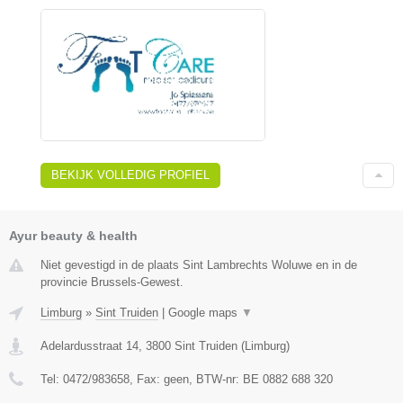
BEKIJK VOLLEDIG PROFIEL
Ayur beauty & health
Niet gevestigd in de plaats Sint Lambrechts Woluwe en in de
provincie Brussels-Gewest.
Limburg
»
Sint Truiden
|
Google maps
▼
Adelardusstraat 14
,
3800
Sint Truiden
(
Limburg
)
Tel:
0472/983658
, Fax:
geen
, BTW-nr:
BE 0882 688 320