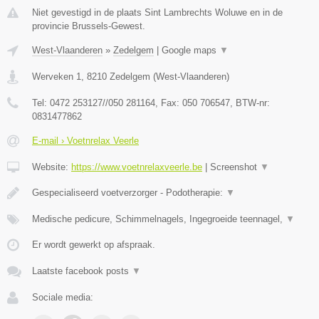
Niet gevestigd in de plaats Sint Lambrechts Woluwe en in de
provincie Brussels-Gewest.
West-Vlaanderen
»
Zedelgem
|
Google maps
▼
Werveken 1
,
8210
Zedelgem
(
West-Vlaanderen
)
Tel:
0472 253127//050 281164
, Fax:
050 706547
, BTW-nr:
0831477862
E-mail › Voetnrelax Veerle
Website:
https://www.voetnrelaxveerle.be
|
Screenshot
▼
Gespecialiseerd voetverzorger - Podotherapie:
▼
Medische pedicure, Schimmelnagels, Ingegroeide teennagel,
▼
Er wordt gewerkt op afspraak.
Laatste facebook posts
▼
Sociale media: