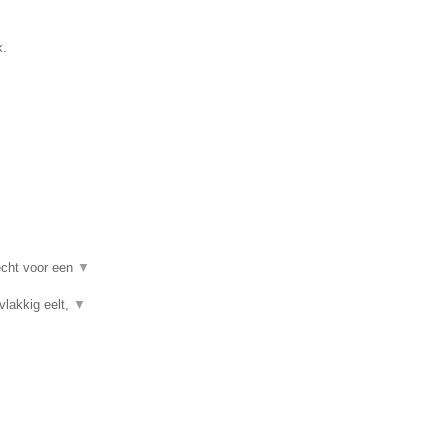
k.
recht voor een
▼
vlakkig eelt,
▼