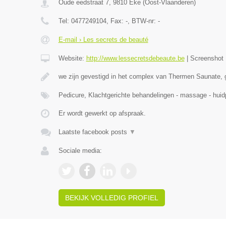
Oude eedstraat 7
,
9810
Eke
(
Oost-Vlaanderen
)
Tel:
0477249104
, Fax:
-
, BTW-nr:
-
E-mail › Les secrets de beauté
Website:
http://www.lessecretsdebeaute.be
|
Screenshot
we zijn gevestigd in het complex van Thermen Saunate, 
Pedicure, Klachtgerichte behandelingen - massage - hu
Er wordt gewerkt op afspraak.
Laatste facebook posts
▼
Sociale media:
BEKIJK VOLLEDIG PROFIEL