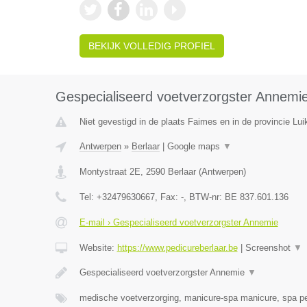
BEKIJK VOLLEDIG PROFIEL
Gespecialiseerd voetverzorgster Annemi
Niet gevestigd in de plaats Faimes en in de provincie Lui
Antwerpen
»
Berlaar
|
Google maps
▼
Montystraat 2E
,
2590
Berlaar
(
Antwerpen
)
Tel:
+32479630667
, Fax:
-
, BTW-nr:
BE 837.601.136
E-mail › Gespecialiseerd voetverzorgster Annemie
Website:
https://www.pedicureberlaar.be
|
Screenshot
▼
Gespecialiseerd voetverzorgster Annemie
▼
medische voetverzorging, manicure-spa manicure, spa p