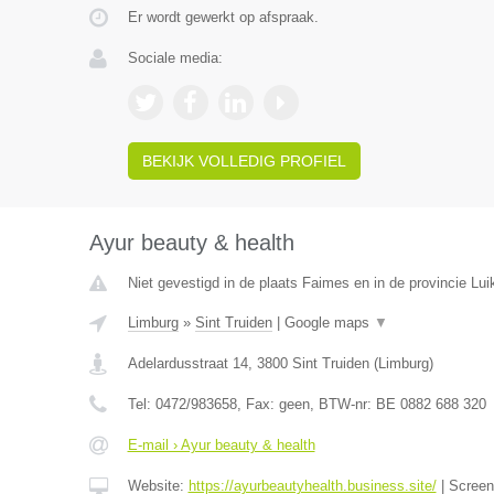
Er wordt gewerkt op afspraak.
Sociale media:
BEKIJK VOLLEDIG PROFIEL
Ayur beauty & health
Niet gevestigd in de plaats Faimes en in de provincie Lui
Limburg
»
Sint Truiden
|
Google maps
▼
Adelardusstraat 14
,
3800
Sint Truiden
(
Limburg
)
Tel:
0472/983658
, Fax:
geen
, BTW-nr:
BE 0882 688 320
E-mail › Ayur beauty & health
Website:
https://ayurbeautyhealth.business.site/
|
Scree