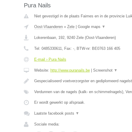
Pura Nails
Niet gevestigd in de plaats Faimes en in de provincie Lui
Oost-Vlaanderen
»
Zele
|
Google maps
▼
Lokerenbaan, 192
,
9240
Zele
(
Oost-Vlaanderen
)
Tel:
0485330611
, Fax:
-
, BTW-nr:
BE0763 166 405
E-mail › Pura Nails
Website:
http://www.puranails.be
|
Screenshot
▼
Gespecialiseerd voetverzorgster en gediplomeerd nagelst
Verdunnen van de nagels (kalk- en schimmelnagels), Ver
Er wordt gewerkt op afspraak.
Laatste facebook posts
▼
Sociale media: