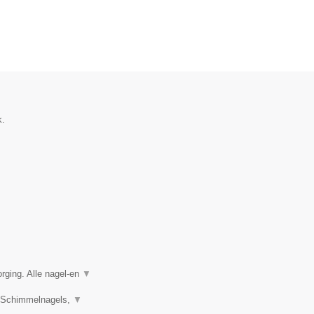
k.
rging. Alle nagel-en
▼
s, Schimmelnagels,
▼