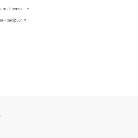
xtra dimensie.
▼
pa - padipuur
▼
k.