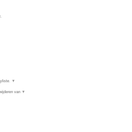
k.
yliste.
▼
wijderen van
▼