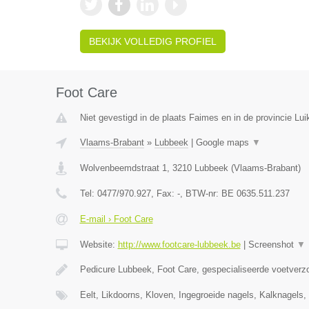
BEKIJK VOLLEDIG PROFIEL
Foot Care
Niet gevestigd in de plaats Faimes en in de provincie Lui
Vlaams-Brabant
»
Lubbeek
|
Google maps
▼
Wolvenbeemdstraat 1
,
3210
Lubbeek
(
Vlaams-Brabant
)
Tel:
0477/970.927
, Fax:
-
, BTW-nr:
BE 0635.511.237
E-mail › Foot Care
Website:
http://www.footcare-lubbeek.be
|
Screenshot
▼
Pedicure Lubbeek, Foot Care, gespecialiseerde voetverzo
Eelt, Likdoorns, Kloven, Ingegroeide nagels, Kalknagel