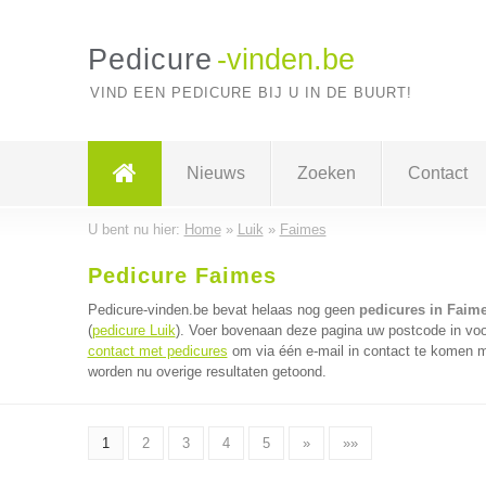
Pedicure
-vinden.be
VIND EEN PEDICURE BIJ U IN DE BUURT!
Nieuws
Zoeken
Contact
U bent nu hier:
Home
»
Luik
»
Faimes
Pedicure Faimes
Pedicure-vinden.be bevat helaas nog geen
pedicures in Faim
(
pedicure Luik
). Voer bovenaan deze pagina uw postcode in voor
contact met pedicures
om via één e-mail in contact te komen m
worden nu overige resultaten getoond.
1
2
3
4
5
»
»»