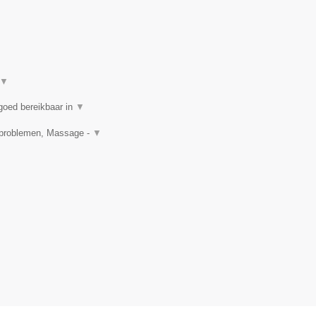
▼
goed bereikbaar in
▼
idproblemen, Massage -
▼