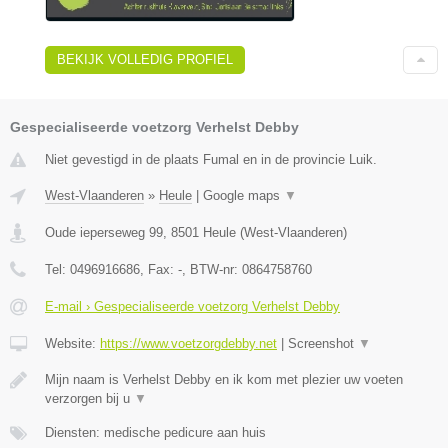
BEKIJK VOLLEDIG PROFIEL
Gespecialiseerde voetzorg Verhelst Debby
Niet gevestigd in de plaats Fumal en in de provincie Luik.
West-Vlaanderen
»
Heule
|
Google maps
▼
Oude ieperseweg 99
,
8501
Heule
(
West-Vlaanderen
)
Tel:
0496916686
, Fax:
-
, BTW-nr:
0864758760
E-mail › Gespecialiseerde voetzorg Verhelst Debby
Website:
https://www.voetzorgdebby.net
|
Screenshot
▼
Mijn naam is Verhelst Debby en ik kom met plezier uw voeten
verzorgen bij u
▼
Diensten: medische pedicure aan huis