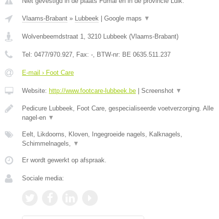
Niet gevestigd in de plaats Fumal en in de provincie Luik.
Vlaams-Brabant
»
Lubbeek
|
Google maps
▼
Wolvenbeemdstraat 1
,
3210
Lubbeek
(
Vlaams-Brabant
)
Tel:
0477/970.927
, Fax:
-
, BTW-nr:
BE 0635.511.237
E-mail › Foot Care
Website:
http://www.footcare-lubbeek.be
|
Screenshot
▼
Pedicure Lubbeek, Foot Care, gespecialiseerde voetverzorging. Alle
nagel-en
▼
Eelt, Likdoorns, Kloven, Ingegroeide nagels, Kalknagels,
Schimmelnagels,
▼
Er wordt gewerkt op afspraak.
Sociale media: