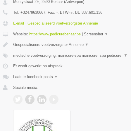
Montystraat 2E
,
2590
Berlaar
(
Antwerpen
)
Tel:
+32479630667
, Fax:
-
, BTW-nr:
BE 837.601.136
E-mail › Gespecialiseerd voetverzorgster Annemie
Website:
https://www.pedicureberlaar.be
|
Screenshot
▼
Gespecialiseerd voetverzorgster Annemie
▼
medische voetverzorging, manicure-spa manicure, spa pedicure,
▼
Er wordt gewerkt op afspraak.
Laatste facebook posts
▼
Sociale media: