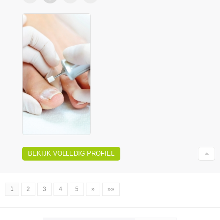
BEKIJK VOLLEDIG PROFIEL
1
2
3
4
5
»
»»