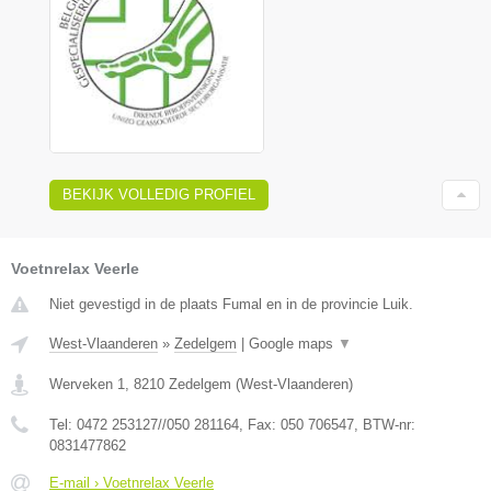
BEKIJK VOLLEDIG PROFIEL
Voetnrelax Veerle
Niet gevestigd in de plaats Fumal en in de provincie Luik.
West-Vlaanderen
»
Zedelgem
|
Google maps
▼
Werveken 1
,
8210
Zedelgem
(
West-Vlaanderen
)
Tel:
0472 253127//050 281164
, Fax:
050 706547
, BTW-nr:
0831477862
E-mail › Voetnrelax Veerle