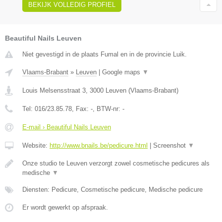
BEKIJK VOLLEDIG PROFIEL
Beautiful Nails Leuven
Niet gevestigd in de plaats Fumal en in de provincie Luik.
Vlaams-Brabant
»
Leuven
|
Google maps
▼
Louis Melsensstraat 3
,
3000
Leuven
(
Vlaams-Brabant
)
Tel:
016/23.85.78
, Fax:
-
, BTW-nr:
-
E-mail › Beautiful Nails Leuven
Website:
http://www.bnails.be/pedicure.html
|
Screenshot
▼
Onze studio te Leuven verzorgt zowel cosmetische pedicures als
medische
▼
Diensten: Pedicure, Cosmetische pedicure, Medische pedicure
Er wordt gewerkt op afspraak.