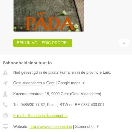
BEKIJK VOLLEDIG PROFIEL
Schoonheidsinstituut io
Niet gevestigd in de plaats Fumal en in de provincie Luik.
Oost-Vlaanderen
»
Gent
|
Google maps
▼
Kazemattenstraat 18
,
9000
Gent
(
Oost-Vlaanderen
)
Tel:
0485/30.77.62
, Fax:
-
, BTW-nr:
BE 0837.430.001
E-mail › Schoonheidsinstituut io
Website:
http://www.schoonheid.io
|
Screenshot
▼