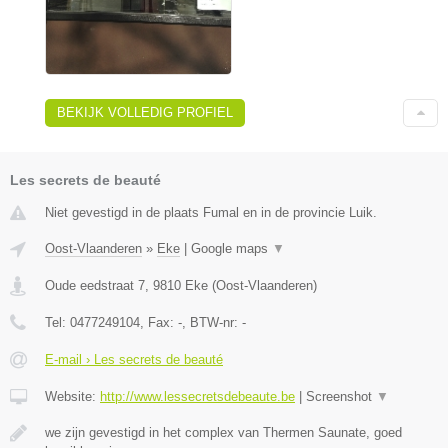
BEKIJK VOLLEDIG PROFIEL
Les secrets de beauté
Niet gevestigd in de plaats Fumal en in de provincie Luik.
Oost-Vlaanderen
»
Eke
|
Google maps
▼
Oude eedstraat 7
,
9810
Eke
(
Oost-Vlaanderen
)
Tel:
0477249104
, Fax:
-
, BTW-nr:
-
E-mail › Les secrets de beauté
Website:
http://www.lessecretsdebeaute.be
|
Screenshot
▼
we zijn gevestigd in het complex van Thermen Saunate, goed