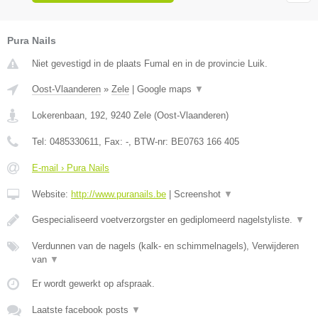
Pura Nails
Niet gevestigd in de plaats Fumal en in de provincie Luik.
Oost-Vlaanderen
»
Zele
|
Google maps
▼
Lokerenbaan, 192
,
9240
Zele
(
Oost-Vlaanderen
)
Tel:
0485330611
, Fax:
-
, BTW-nr:
BE0763 166 405
E-mail › Pura Nails
Website:
http://www.puranails.be
|
Screenshot
▼
Gespecialiseerd voetverzorgster en gediplomeerd nagelstyliste.
▼
Verdunnen van de nagels (kalk- en schimmelnagels), Verwijderen
van
▼
Er wordt gewerkt op afspraak.
Laatste facebook posts
▼