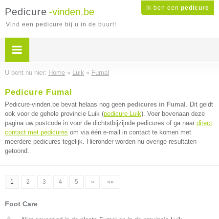
Ik ben een
pedicure
Pedicure
-vinden.be
Vind een pedicure bij u in de buurt!
U bent nu hier:
Home
»
Luik
»
Fumal
Pedicure Fumal
Pedicure-vinden.be bevat helaas nog geen
pedicures in Fumal
. Dit geldt
ook voor de gehele provincie Luik (
pedicure Luik
). Voer bovenaan deze
pagina uw postcode in voor de dichtstbijzijnde pedicures of ga naar
direct
contact met pedicures
om via één e-mail in contact te komen met
meerdere pedicures tegelijk. Hieronder worden nu overige resultaten
getoond.
1
2
3
4
5
»
»»
Foot Care