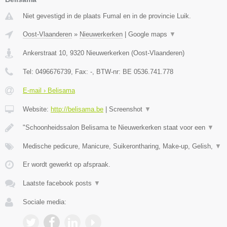
Niet gevestigd in de plaats Fumal en in de provincie Luik.
Oost-Vlaanderen
»
Nieuwerkerken
|
Google maps
▼
Ankerstraat 10
,
9320
Nieuwerkerken
(
Oost-Vlaanderen
)
Tel:
0496676739
, Fax:
-
, BTW-nr:
BE 0536.741.778
E-mail › Belisama
Website:
http://belisama.be
|
Screenshot
▼
"Schoonheidssalon Belisama te Nieuwerkerken staat voor een
▼
Medische pedicure, Manicure, Suikerontharing, Make-up, Gelish,
▼
Er wordt gewerkt op afspraak.
Laatste facebook posts
▼
Sociale media: