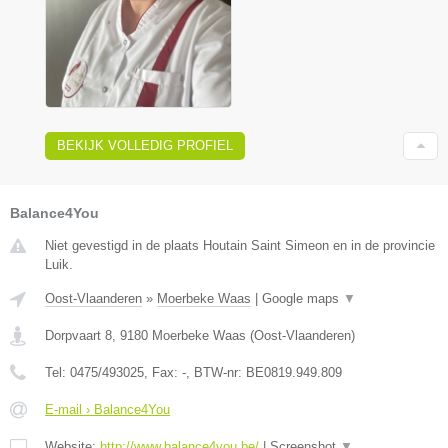
BEKIJK VOLLEDIG PROFIEL
Balance4You
Niet gevestigd in de plaats Houtain Saint Simeon en in de provincie
Luik.
Oost-Vlaanderen
»
Moerbeke Waas
|
Google maps
▼
Dorpvaart 8
,
9180
Moerbeke Waas
(
Oost-Vlaanderen
)
Tel:
0475/493025
, Fax:
-
, BTW-nr:
BE0819.949.809
E-mail › Balance4You
Website:
http://www.balance4you.be/
|
Screenshot
▼