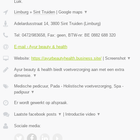
Luik.
Limburg
»
Sint Truiden
|
Google maps
▼
Adelardusstraat 14
,
3800
Sint Truiden
(
Limburg
)
Tel:
0472/983658
, Fax:
geen
, BTW-nr:
BE 0882 688 320
E-mail › Ayur beauty & health
Website:
https://ayurbeautyhealth.business.site/
|
Screenshot
▼
Ayur beauty & health biedt voetverzorging aan met een extra
dimensie.
▼
Medische pedicuur, Pada - Holistische voetverzorging, Spa -
padipuur
▼
Er wordt gewerkt op afspraak.
Laatste facebook posts
▼
|
Introductie video
▼
Sociale media: