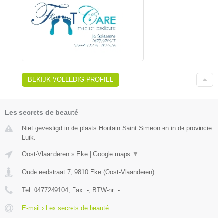
BEKIJK VOLLEDIG PROFIEL
Les secrets de beauté
Niet gevestigd in de plaats Houtain Saint Simeon en in de provincie
Luik.
Oost-Vlaanderen
»
Eke
|
Google maps
▼
Oude eedstraat 7
,
9810
Eke
(
Oost-Vlaanderen
)
Tel:
0477249104
, Fax:
-
, BTW-nr:
-
E-mail › Les secrets de beauté