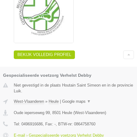
BEKIJK VOLLEDIG PROFIEL
Gespecialiseerde voetzorg Verhelst Debby
Niet gevestigd in de plaats Houtain Saint Simeon en in de provincie
Luik.
West-Vlaanderen
»
Heule
|
Google maps
▼
Oude ieperseweg 99
,
8501
Heule
(
West-Vlaanderen
)
Tel:
0496916686
, Fax:
-
, BTW-nr:
0864758760
E-mail › Gespecialiseerde voetzorg Verhelst Debby