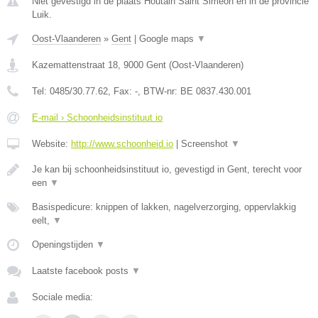
Niet gevestigd in de plaats Houtain Saint Simeon en in de provincie
Luik.
Oost-Vlaanderen
»
Gent
|
Google maps
▼
Kazemattenstraat 18
,
9000
Gent
(
Oost-Vlaanderen
)
Tel:
0485/30.77.62
, Fax:
-
, BTW-nr:
BE 0837.430.001
E-mail › Schoonheidsinstituut io
Website:
http://www.schoonheid.io
|
Screenshot
▼
Je kan bij schoonheidsinstituut io, gevestigd in Gent, terecht voor
een
▼
Basispedicure: knippen of lakken, nagelverzorging, oppervlakkig
eelt,
▼
Openingstijden
▼
Laatste facebook posts
▼
Sociale media: