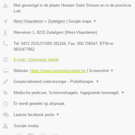
Niet gevestigd in de plaats Houtain Saint Simeon en in de provincie
Luik.
West-Vlaanderen
»
Zedelgem
|
Google maps
▼
Werveken 1
,
8210
Zedelgem
(
West-Vlaanderen
)
Tel:
0472 253127//050 281164
, Fax:
050 706547
, BTW-nr:
0831477862
E-mail › Voetnrelax Veerle
Website:
https://www.voetnrelaxveerle.be
|
Screenshot
▼
Gespecialiseerd voetverzorger - Podotherapie:
▼
Medische pedicure, Schimmelnagels, Ingegroeide teennagel,
▼
Er wordt gewerkt op afspraak.
Laatste facebook posts
▼
Sociale media: