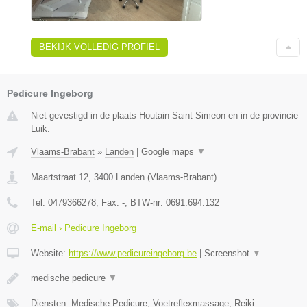
BEKIJK VOLLEDIG PROFIEL
Pedicure Ingeborg
Niet gevestigd in de plaats Houtain Saint Simeon en in de provincie
Luik.
Vlaams-Brabant
»
Landen
|
Google maps
▼
Maartstraat 12
,
3400
Landen
(
Vlaams-Brabant
)
Tel:
0479366278
, Fax:
-
, BTW-nr:
0691.694.132
E-mail › Pedicure Ingeborg
Website:
https://www.pedicureingeborg.be
|
Screenshot
▼
medische pedicure
▼
Diensten: Medische Pedicure, Voetreflexmassage, Reiki