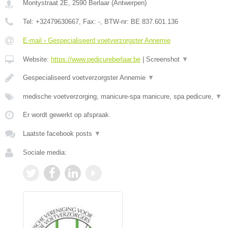
Montystraat 2E
,
2590
Berlaar
(
Antwerpen
)
Tel:
+32479630667
, Fax:
-
, BTW-nr:
BE 837.601.136
E-mail › Gespecialiseerd voetverzorgster Annemie
Website:
https://www.pedicureberlaar.be
|
Screenshot
▼
Gespecialiseerd voetverzorgster Annemie
▼
medische voetverzorging, manicure-spa manicure, spa pedicure,
▼
Er wordt gewerkt op afspraak.
Laatste facebook posts
▼
Sociale media: