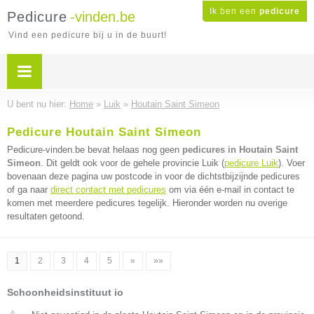
Ik ben een
pedicure
Pedicure
-vinden.be
Vind een pedicure bij u in de buurt!
U bent nu hier:
Home
»
Luik
»
Houtain Saint Simeon
Pedicure Houtain Saint Simeon
Pedicure-vinden.be bevat helaas nog geen
pedicures in Houtain Saint
Simeon
. Dit geldt ook voor de gehele provincie Luik (
pedicure Luik
). Voer
bovenaan deze pagina uw postcode in voor de dichtstbijzijnde pedicures
of ga naar
direct contact met pedicures
om via één e-mail in contact te
komen met meerdere pedicures tegelijk. Hieronder worden nu overige
resultaten getoond.
1
2
3
4
5
»
»»
Schoonheidsinstituut io