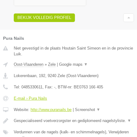
BEKIJK VOLLEDIG PROFIEL
Pura Nails
Niet gevestigd in de plaats Houtain Saint Simeon en in de provincie
Luik.
Oost-Vlaanderen
»
Zele
|
Google maps
▼
Lokerenbaan, 192
,
9240
Zele
(
Oost-Vlaanderen
)
Tel:
0485330611
, Fax:
-
, BTW-nr:
BE0763 166 405
E-mail › Pura Nails
Website:
http://www.puranails.be
|
Screenshot
▼
Gespecialiseerd voetverzorgster en gediplomeerd nagelstyliste.
▼
Verdunnen van de nagels (kalk- en schimmelnagels), Verwijderen