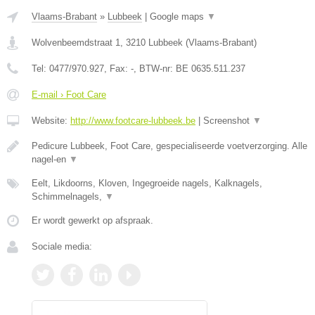
Vlaams-Brabant
»
Lubbeek
|
Google maps
▼
Wolvenbeemdstraat 1
,
3210
Lubbeek
(
Vlaams-Brabant
)
Tel:
0477/970.927
, Fax:
-
, BTW-nr:
BE 0635.511.237
E-mail › Foot Care
Website:
http://www.footcare-lubbeek.be
|
Screenshot
▼
Pedicure Lubbeek, Foot Care, gespecialiseerde voetverzorging. Alle
nagel-en
▼
Eelt, Likdoorns, Kloven, Ingegroeide nagels, Kalknagels,
Schimmelnagels,
▼
Er wordt gewerkt op afspraak.
Sociale media: