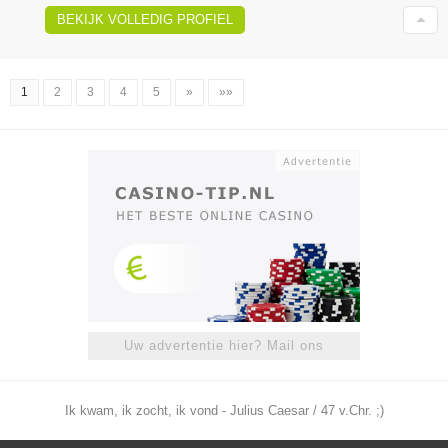
BEKIJK VOLLEDIG PROFIEL
1
2
3
4
5
»
»»
Uw advertentie hier? Mail ons
Ik kwam, ik zocht, ik vond - Julius Caesar / 47 v.Chr. ;)