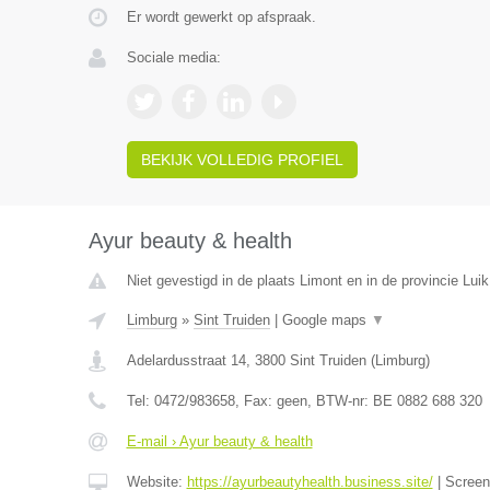
Er wordt gewerkt op afspraak.
Sociale media:
BEKIJK VOLLEDIG PROFIEL
Ayur beauty & health
Niet gevestigd in de plaats Limont en in de provincie Luik
Limburg
»
Sint Truiden
|
Google maps
▼
Adelardusstraat 14
,
3800
Sint Truiden
(
Limburg
)
Tel:
0472/983658
, Fax:
geen
, BTW-nr:
BE 0882 688 320
E-mail › Ayur beauty & health
Website:
https://ayurbeautyhealth.business.site/
|
Scree