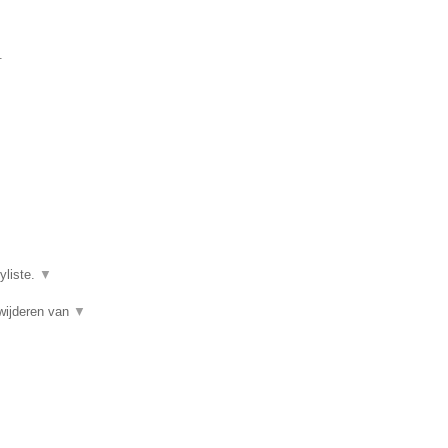
.
yliste.
▼
wijderen van
▼