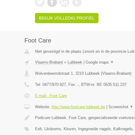
BEKIJK VOLLEDIG PROFIEL
Foot Care
Niet gevestigd in de plaats Limont en in de provincie Luik
Vlaams-Brabant
»
Lubbeek
|
Google maps
▼
Wolvenbeemdstraat 1
,
3210
Lubbeek
(
Vlaams-Brabant
)
Tel:
0477/970.927
, Fax:
-
, BTW-nr:
BE 0635.511.237
E-mail › Foot Care
Website:
http://www.footcare-lubbeek.be
|
Screenshot
▼
Pedicure Lubbeek, Foot Care, gespecialiseerde voetverzo
Eelt, Likdoorns, Kloven, Ingegroeide nagels, Kalknagel