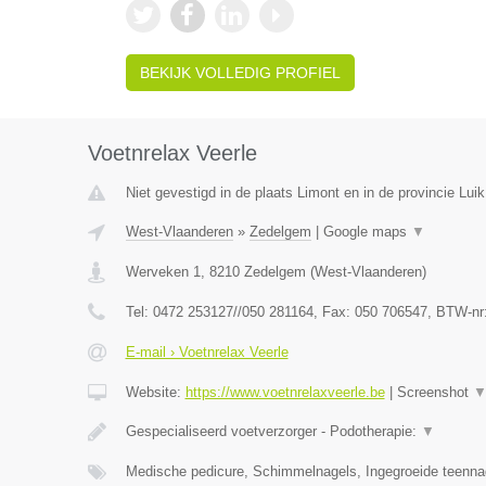
BEKIJK VOLLEDIG PROFIEL
Voetnrelax Veerle
Niet gevestigd in de plaats Limont en in de provincie Luik
West-Vlaanderen
»
Zedelgem
|
Google maps
▼
Werveken 1
,
8210
Zedelgem
(
West-Vlaanderen
)
Tel:
0472 253127//050 281164
, Fax:
050 706547
, BTW-nr
E-mail › Voetnrelax Veerle
Website:
https://www.voetnrelaxveerle.be
|
Screenshot
Gespecialiseerd voetverzorger - Podotherapie:
▼
Medische pedicure, Schimmelnagels, Ingegroeide teenna