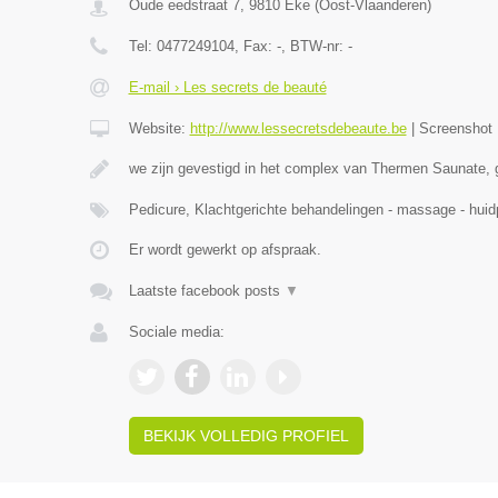
Oude eedstraat 7
,
9810
Eke
(
Oost-Vlaanderen
)
Tel:
0477249104
, Fax:
-
, BTW-nr:
-
E-mail › Les secrets de beauté
Website:
http://www.lessecretsdebeaute.be
|
Screenshot
we zijn gevestigd in het complex van Thermen Saunate, 
Pedicure, Klachtgerichte behandelingen - massage - hu
Er wordt gewerkt op afspraak.
Laatste facebook posts
▼
Sociale media:
BEKIJK VOLLEDIG PROFIEL