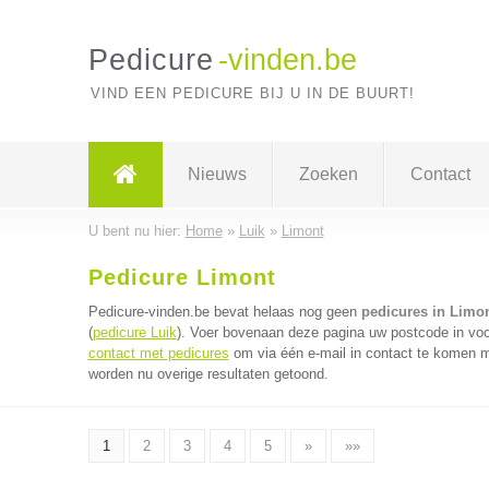
Pedicure
-vinden.be
VIND EEN PEDICURE BIJ U IN DE BUURT!
Nieuws
Zoeken
Contact
U bent nu hier:
Home
»
Luik
»
Limont
Pedicure Limont
Pedicure-vinden.be bevat helaas nog geen
pedicures in Limo
(
pedicure Luik
). Voer bovenaan deze pagina uw postcode in voor
contact met pedicures
om via één e-mail in contact te komen m
worden nu overige resultaten getoond.
1
2
3
4
5
»
»»