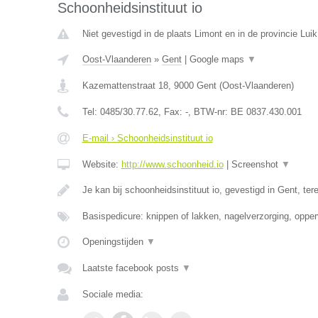
Schoonheidsinstituut io
Niet gevestigd in de plaats Limont en in de provincie Luik
Oost-Vlaanderen
»
Gent
|
Google maps
▼
Kazemattenstraat 18
,
9000
Gent
(
Oost-Vlaanderen
)
Tel:
0485/30.77.62
, Fax:
-
, BTW-nr:
BE 0837.430.001
E-mail › Schoonheidsinstituut io
Website:
http://www.schoonheid.io
|
Screenshot
▼
Je kan bij schoonheidsinstituut io, gevestigd in Gent, te
Basispedicure: knippen of lakken, nagelverzorging, opper
Openingstijden
▼
Laatste facebook posts
▼
Sociale media: