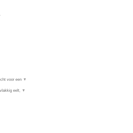
.
recht voor een
▼
vlakkig eelt,
▼