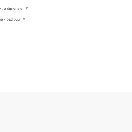
xtra dimensie.
▼
pa - padipuur
▼
.