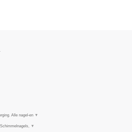
.
rging. Alle nagel-en
▼
s, Schimmelnagels,
▼