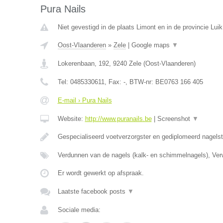
Pura Nails
Niet gevestigd in de plaats Limont en in de provincie Luik
Oost-Vlaanderen
»
Zele
|
Google maps
▼
Lokerenbaan, 192
,
9240
Zele
(
Oost-Vlaanderen
)
Tel:
0485330611
, Fax:
-
, BTW-nr:
BE0763 166 405
E-mail › Pura Nails
Website:
http://www.puranails.be
|
Screenshot
▼
Gespecialiseerd voetverzorgster en gediplomeerd nagelst
Verdunnen van de nagels (kalk- en schimmelnagels), Ver
Er wordt gewerkt op afspraak.
Laatste facebook posts
▼
Sociale media: