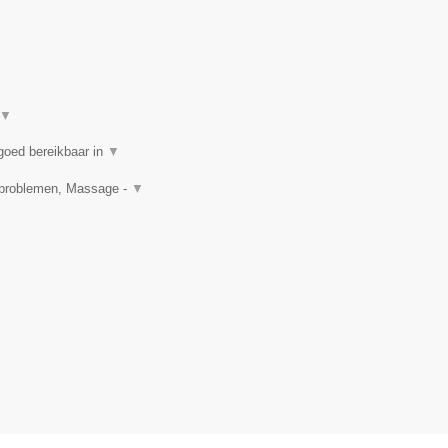
▼
goed bereikbaar in
▼
idproblemen, Massage -
▼