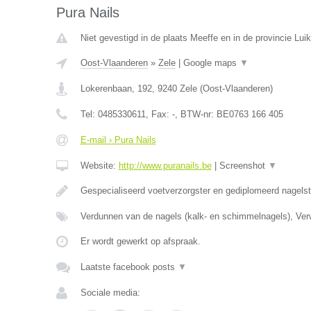
Pura Nails
Niet gevestigd in de plaats Meeffe en in de provincie Luik
Oost-Vlaanderen
»
Zele
|
Google maps
▼
Lokerenbaan, 192
,
9240
Zele
(
Oost-Vlaanderen
)
Tel:
0485330611
, Fax:
-
, BTW-nr:
BE0763 166 405
E-mail › Pura Nails
Website:
http://www.puranails.be
|
Screenshot
▼
Gespecialiseerd voetverzorgster en gediplomeerd nagelst
Verdunnen van de nagels (kalk- en schimmelnagels), Ver
Er wordt gewerkt op afspraak.
Laatste facebook posts
▼
Sociale media: