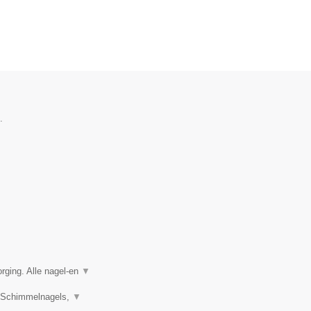
.
rging. Alle nagel-en
▼
s, Schimmelnagels,
▼