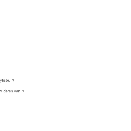
.
yliste.
▼
wijderen van
▼