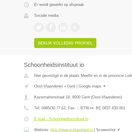
Er wordt gewerkt op afspraak.
Sociale media:
BEKIJK VOLLEDIG PROFIEL
Schoonheidsinstituut io
Niet gevestigd in de plaats Meeffe en in de provincie Luik
Oost-Vlaanderen
»
Gent
|
Google maps
▼
Kazemattenstraat 18
,
9000
Gent
(
Oost-Vlaanderen
)
Tel:
0485/30.77.62
, Fax:
-
, BTW-nr:
BE 0837.430.001
E-mail › Schoonheidsinstituut io
Website:
http://www.schoonheid.io
|
Screenshot
▼