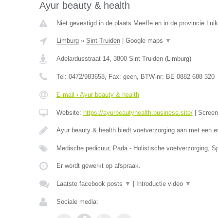
Ayur beauty & health
Niet gevestigd in de plaats Meeffe en in de provincie Luik
Limburg
»
Sint Truiden
|
Google maps
▼
Adelardusstraat 14
,
3800
Sint Truiden
(
Limburg
)
Tel:
0472/983658
, Fax:
geen
, BTW-nr:
BE 0882 688 320
E-mail › Ayur beauty & health
Website:
https://ayurbeautyhealth.business.site/
|
Scree
Ayur beauty & health biedt voetverzorging aan met een e
Medische pedicuur, Pada - Holistische voetverzorging, S
Er wordt gewerkt op afspraak.
Laatste facebook posts
▼
|
Introductie video
▼
Sociale media: