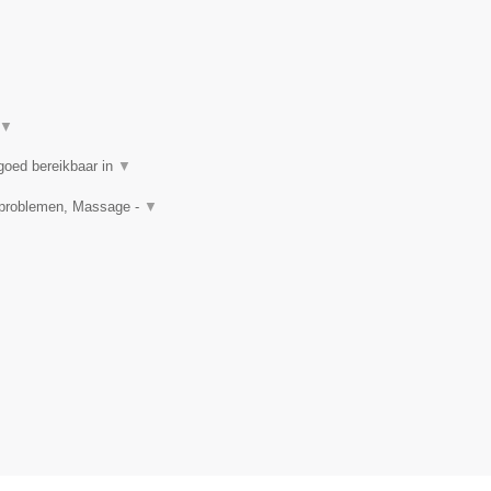
▼
goed bereikbaar in
▼
idproblemen, Massage -
▼