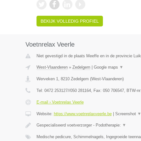
BEKIJK VOLLEDIG PROFIEL
Voetnrelax Veerle
Niet gevestigd in de plaats Meeffe en in de provincie Luik
West-Vlaanderen
»
Zedelgem
|
Google maps
▼
Werveken 1
,
8210
Zedelgem
(
West-Vlaanderen
)
Tel:
0472 253127//050 281164
, Fax:
050 706547
, BTW-nr
E-mail › Voetnrelax Veerle
Website:
https://www.voetnrelaxveerle.be
|
Screenshot
Gespecialiseerd voetverzorger - Podotherapie:
▼
Medische pedicure, Schimmelnagels, Ingegroeide teenna