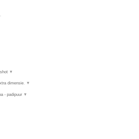
.
nshot
▼
xtra dimensie.
▼
pa - padipuur
▼