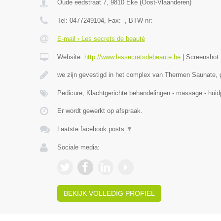
Oude eedstraat 7
,
9810
Eke
(
Oost-Vlaanderen
)
Tel:
0477249104
, Fax:
-
, BTW-nr:
-
E-mail › Les secrets de beauté
Website:
http://www.lessecretsdebeaute.be
|
Screenshot
we zijn gevestigd in het complex van Thermen Saunate, 
Pedicure, Klachtgerichte behandelingen - massage - hu
Er wordt gewerkt op afspraak.
Laatste facebook posts
▼
Sociale media:
BEKIJK VOLLEDIG PROFIEL