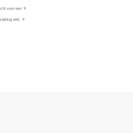
recht voor een
▼
vlakkig eelt,
▼
.