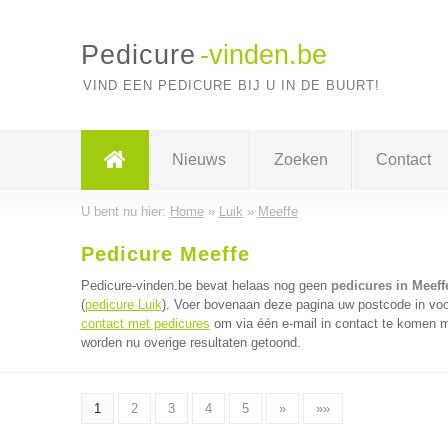
Pedicure
-vinden.be
VIND EEN PEDICURE BIJ U IN DE BUURT!
Nieuws
Zoeken
Contact
U bent nu hier:
Home
»
Luik
»
Meeffe
Pedicure Meeffe
Pedicure-vinden.be bevat helaas nog geen
pedicures in Meeff
(
pedicure Luik
). Voer bovenaan deze pagina uw postcode in voor
contact met pedicures
om via één e-mail in contact te komen m
worden nu overige resultaten getoond.
1
2
3
4
5
»
»»