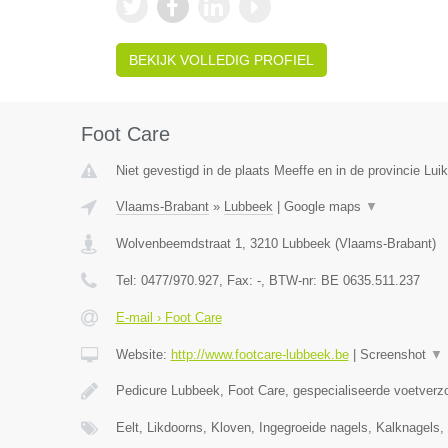
BEKIJK VOLLEDIG PROFIEL
Foot Care
Niet gevestigd in de plaats Meeffe en in de provincie Luik
Vlaams-Brabant
»
Lubbeek
|
Google maps
▼
Wolvenbeemdstraat 1
,
3210
Lubbeek
(
Vlaams-Brabant
)
Tel:
0477/970.927
, Fax:
-
, BTW-nr:
BE 0635.511.237
E-mail › Foot Care
Website:
http://www.footcare-lubbeek.be
|
Screenshot
▼
Pedicure Lubbeek, Foot Care, gespecialiseerde voetverzo
Eelt, Likdoorns, Kloven, Ingegroeide nagels, Kalknagel