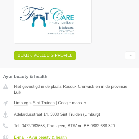
BEKIJK VOLLEDIG PROFIEL
Ayur beauty & health
Niet gevestigd in de plaats Rosoux Crenwick en in de provincie
Luik.
Limburg
»
Sint Truiden
|
Google maps
▼
Adelardusstraat 14
,
3800
Sint Truiden
(
Limburg
)
Tel:
0472/983658
, Fax:
geen
, BTW-nr:
BE 0882 688 320
E-mail › Ayur beauty & health