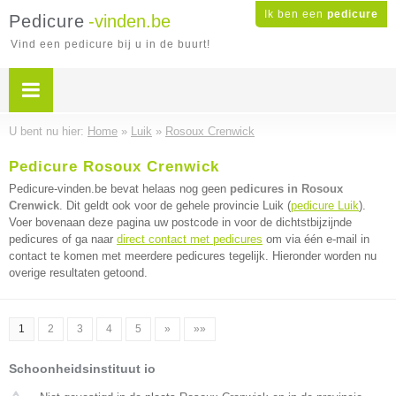
Ik ben een
pedicure
Pedicure
-vinden.be
Vind een pedicure bij u in de buurt!
U bent nu hier:
Home
»
Luik
»
Rosoux Crenwick
Pedicure Rosoux Crenwick
Pedicure-vinden.be bevat helaas nog geen
pedicures in Rosoux
Crenwick
. Dit geldt ook voor de gehele provincie Luik (
pedicure Luik
).
Voer bovenaan deze pagina uw postcode in voor de dichtstbijzijnde
pedicures of ga naar
direct contact met pedicures
om via één e-mail in
contact te komen met meerdere pedicures tegelijk. Hieronder worden nu
overige resultaten getoond.
1
2
3
4
5
»
»»
Schoonheidsinstituut io