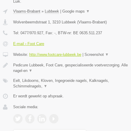
Luik.
Vlaams-Brabant
»
Lubbeek
|
Google maps
▼
Wolvenbeemdstraat 1
,
3210
Lubbeek
(
Vlaams-Brabant
)
Tel:
0477/970.927
, Fax:
-
, BTW-nr:
BE 0635.511.237
E-mail › Foot Care
Website:
http://www.footcare-lubbeek.be
|
Screenshot
▼
Pedicure Lubbeek, Foot Care, gespecialiseerde voetverzorging. Alle
nagel-en
▼
Eelt, Likdoorns, Kloven, Ingegroeide nagels, Kalknagels,
Schimmelnagels,
▼
Er wordt gewerkt op afspraak.
Sociale media: