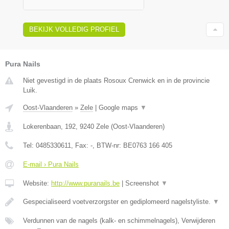
BEKIJK VOLLEDIG PROFIEL
Pura Nails
Niet gevestigd in de plaats Rosoux Crenwick en in de provincie
Luik.
Oost-Vlaanderen
»
Zele
|
Google maps
▼
Lokerenbaan, 192
,
9240
Zele
(
Oost-Vlaanderen
)
Tel:
0485330611
, Fax:
-
, BTW-nr:
BE0763 166 405
E-mail › Pura Nails
Website:
http://www.puranails.be
|
Screenshot
▼
Gespecialiseerd voetverzorgster en gediplomeerd nagelstyliste.
▼
Verdunnen van de nagels (kalk- en schimmelnagels), Verwijderen