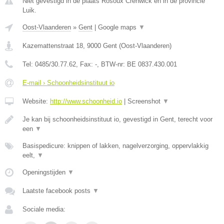
Niet gevestigd in de plaats Rosoux Crenwick en in de provincie
Luik.
Oost-Vlaanderen
»
Gent
|
Google maps
▼
Kazemattenstraat 18
,
9000
Gent
(
Oost-Vlaanderen
)
Tel:
0485/30.77.62
, Fax:
-
, BTW-nr:
BE 0837.430.001
E-mail › Schoonheidsinstituut io
Website:
http://www.schoonheid.io
|
Screenshot
▼
Je kan bij schoonheidsinstituut io, gevestigd in Gent, terecht voor
een
▼
Basispedicure: knippen of lakken, nagelverzorging, oppervlakkig
eelt,
▼
Openingstijden
▼
Laatste facebook posts
▼
Sociale media: