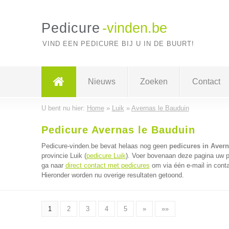
Pedicure
-vinden.be
VIND EEN PEDICURE BIJ U IN DE BUURT!
Nieuws
Zoeken
Contact
U bent nu hier:
Home
»
Luik
»
Avernas le Bauduin
Pedicure Avernas le Bauduin
Pedicure-vinden.be bevat helaas nog geen
pedicures in Avern
provincie Luik (
pedicure Luik
). Voer bovenaan deze pagina uw po
ga naar
direct contact met pedicures
om via één e-mail in cont
Hieronder worden nu overige resultaten getoond.
1
2
3
4
5
»
»»