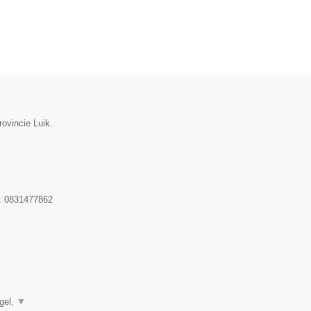
rovincie Luik.
:
0831477862
▼
gel,
▼