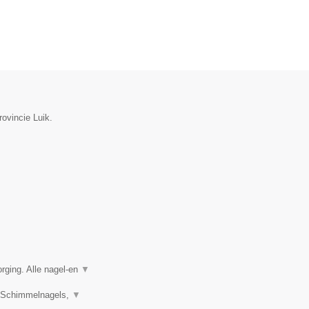
rovincie Luik.
rging. Alle nagel-en
▼
s, Schimmelnagels,
▼