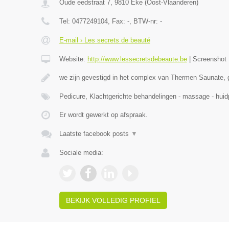
Oude eedstraat 7
,
9810
Eke
(
Oost-Vlaanderen
)
Tel:
0477249104
, Fax:
-
, BTW-nr:
-
E-mail › Les secrets de beauté
Website:
http://www.lessecretsdebeaute.be
|
Screenshot
we zijn gevestigd in het complex van Thermen Saunate, 
Pedicure, Klachtgerichte behandelingen - massage - hu
Er wordt gewerkt op afspraak.
Laatste facebook posts
▼
Sociale media:
BEKIJK VOLLEDIG PROFIEL