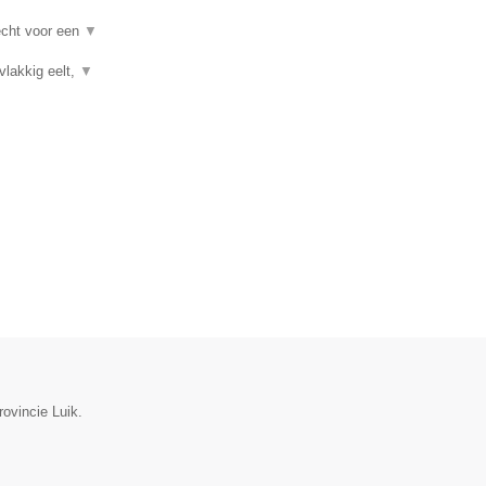
recht voor een
▼
vlakkig eelt,
▼
rovincie Luik.