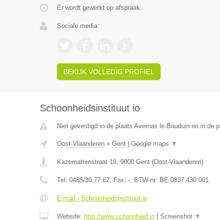
Er wordt gewerkt op afspraak.
Sociale media:
BEKIJK VOLLEDIG PROFIEL
Schoonheidsinstituut io
Niet gevestigd in de plaats Avernas le Bauduin en in de p
Oost-Vlaanderen
»
Gent
|
Google maps
▼
Kazemattenstraat 18
,
9000
Gent
(
Oost-Vlaanderen
)
Tel:
0485/30.77.62
, Fax:
-
, BTW-nr:
BE 0837.430.001
E-mail › Schoonheidsinstituut io
Website:
http://www.schoonheid.io
|
Screenshot
▼