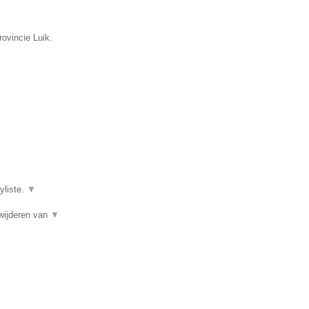
rovincie Luik.
yliste.
▼
wijderen van
▼