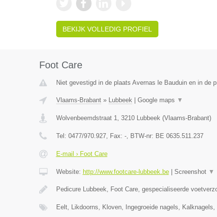
BEKIJK VOLLEDIG PROFIEL
Foot Care
Niet gevestigd in de plaats Avernas le Bauduin en in de p
Vlaams-Brabant
»
Lubbeek
|
Google maps
▼
Wolvenbeemdstraat 1
,
3210
Lubbeek
(
Vlaams-Brabant
)
Tel:
0477/970.927
, Fax:
-
, BTW-nr:
BE 0635.511.237
E-mail › Foot Care
Website:
http://www.footcare-lubbeek.be
|
Screenshot
▼
Pedicure Lubbeek, Foot Care, gespecialiseerde voetverzo
Eelt, Likdoorns, Kloven, Ingegroeide nagels, Kalknagel