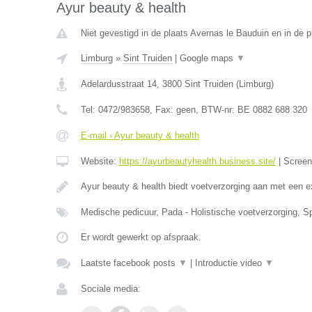
Ayur beauty & health
Niet gevestigd in de plaats Avernas le Bauduin en in de p
Limburg
»
Sint Truiden
|
Google maps
▼
Adelardusstraat 14
,
3800
Sint Truiden
(
Limburg
)
Tel:
0472/983658
, Fax:
geen
, BTW-nr:
BE 0882 688 320
E-mail › Ayur beauty & health
Website:
https://ayurbeautyhealth.business.site/
|
Scree
Ayur beauty & health biedt voetverzorging aan met een e
Medische pedicuur, Pada - Holistische voetverzorging, S
Er wordt gewerkt op afspraak.
Laatste facebook posts
▼
|
Introductie video
▼
Sociale media: