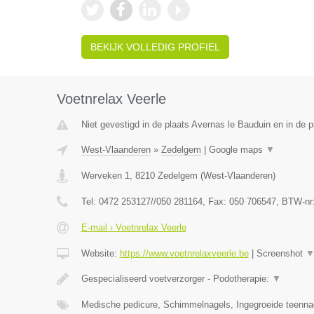
BEKIJK VOLLEDIG PROFIEL
Voetnrelax Veerle
Niet gevestigd in de plaats Avernas le Bauduin en in de p
West-Vlaanderen
»
Zedelgem
|
Google maps
▼
Werveken 1
,
8210
Zedelgem
(
West-Vlaanderen
)
Tel:
0472 253127//050 281164
, Fax:
050 706547
, BTW-nr
E-mail › Voetnrelax Veerle
Website:
https://www.voetnrelaxveerle.be
|
Screenshot
Gespecialiseerd voetverzorger - Podotherapie:
▼
Medische pedicure, Schimmelnagels, Ingegroeide teenna