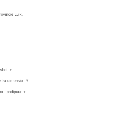
rovincie Luik.
nshot
▼
xtra dimensie.
▼
pa - padipuur
▼