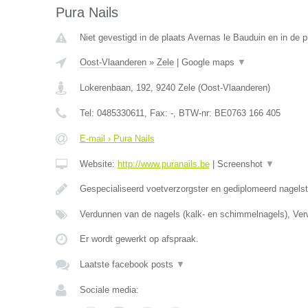
Pura Nails
Niet gevestigd in de plaats Avernas le Bauduin en in de p
Oost-Vlaanderen
»
Zele
|
Google maps
▼
Lokerenbaan, 192
,
9240
Zele
(
Oost-Vlaanderen
)
Tel:
0485330611
, Fax:
-
, BTW-nr:
BE0763 166 405
E-mail › Pura Nails
Website:
http://www.puranails.be
|
Screenshot
▼
Gespecialiseerd voetverzorgster en gediplomeerd nagelst
Verdunnen van de nagels (kalk- en schimmelnagels), Ver
Er wordt gewerkt op afspraak.
Laatste facebook posts
▼
Sociale media: