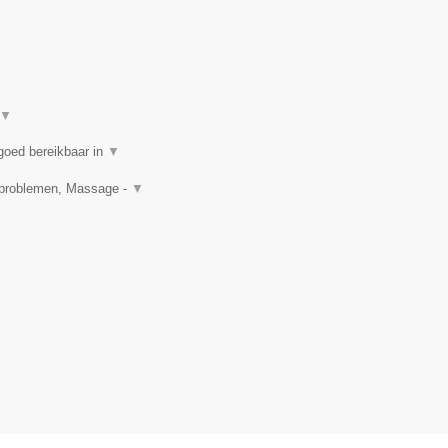
▼
goed bereikbaar in
▼
idproblemen, Massage -
▼