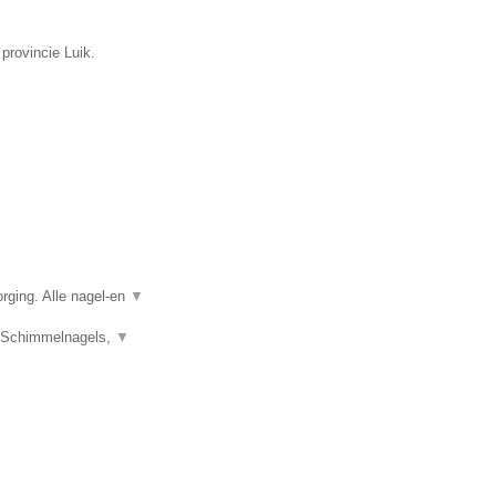
 provincie Luik.
rging. Alle nagel-en
▼
s, Schimmelnagels,
▼