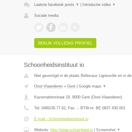
Laatste facebook posts
▼
|
Introductie video
▼
Sociale media:
BEKIJK VOLLEDIG PROFIEL
Schoonheidsinstituut io
Niet gevestigd in de plaats Bellevaux Ligneuville en in de
Oost-Vlaanderen
»
Gent
|
Google maps
▼
Kazemattenstraat 18
,
9000
Gent
(
Oost-Vlaanderen
)
Tel:
0485/30.77.62
, Fax:
-
, BTW-nr:
BE 0837.430.001
E-mail › Schoonheidsinstituut io
Website:
http://www.schoonheid.io
|
Screenshot
▼