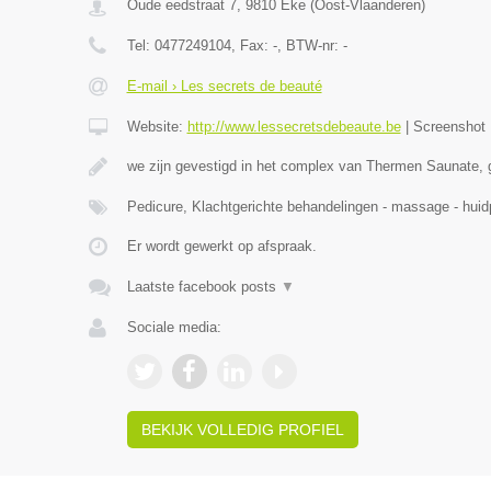
Oude eedstraat 7
,
9810
Eke
(
Oost-Vlaanderen
)
Tel:
0477249104
, Fax:
-
, BTW-nr:
-
E-mail › Les secrets de beauté
Website:
http://www.lessecretsdebeaute.be
|
Screenshot
we zijn gevestigd in het complex van Thermen Saunate, 
Pedicure, Klachtgerichte behandelingen - massage - hu
Er wordt gewerkt op afspraak.
Laatste facebook posts
▼
Sociale media:
BEKIJK VOLLEDIG PROFIEL