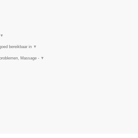
▼
goed bereikbaar in
▼
idproblemen, Massage -
▼