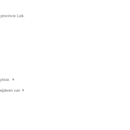
 provincie Luik.
yliste.
▼
wijderen van
▼