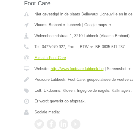
Foot Care
Niet gevestigd in de plaats Bellevaux Ligneuville en in de
Vlaams-Brabant
»
Lubbeek
|
Google maps
▼
Wolvenbeemdstraat 1
,
3210
Lubbeek
(
Vlaams-Brabant
)
Tel:
0477/970.927
, Fax:
-
, BTW-nr:
BE 0635.511.237
E-mail › Foot Care
Website:
http://www.footcare-lubbeek.be
|
Screenshot
▼
Pedicure Lubbeek, Foot Care, gespecialiseerde voetverzo
Eelt, Likdoorns, Kloven, Ingegroeide nagels, Kalknagel
Er wordt gewerkt op afspraak.
Sociale media: