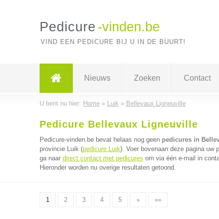
Pedicure
-vinden.be
VIND EEN PEDICURE BIJ U IN DE BUURT!
Nieuws
Zoeken
Contact
U bent nu hier:
Home
»
Luik
»
Bellevaux Ligneuville
Pedicure Bellevaux Ligneuville
Pedicure-vinden.be bevat helaas nog geen
pedicures in Belle
provincie Luik (
pedicure Luik
). Voer bovenaan deze pagina uw po
ga naar
direct contact met pedicures
om via één e-mail in cont
Hieronder worden nu overige resultaten getoond.
1
2
3
4
5
»
»»