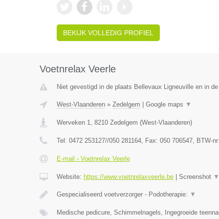
BEKIJK VOLLEDIG PROFIEL
Voetnrelax Veerle
Niet gevestigd in de plaats Bellevaux Ligneuville en in de
West-Vlaanderen
»
Zedelgem
|
Google maps
▼
Werveken 1
,
8210
Zedelgem
(
West-Vlaanderen
)
Tel:
0472 253127//050 281164
, Fax:
050 706547
, BTW-nr
E-mail › Voetnrelax Veerle
Website:
https://www.voetnrelaxveerle.be
|
Screenshot
Gespecialiseerd voetverzorger - Podotherapie:
▼
Medische pedicure, Schimmelnagels, Ingegroeide teenna