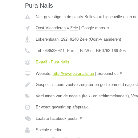
Pura Nails
Niet gevestigd in de plaats Bellevaux Ligneuville en in de
Oost-Vlaanderen
»
Zele
|
Google maps
▼
Lokerenbaan, 192
,
9240
Zele
(
Oost-Vlaanderen
)
Tel:
0485330611
, Fax:
-
, BTW-nr:
BE0763 166 405
E-mail › Pura Nails
Website:
http://www.puranails.be
|
Screenshot
▼
Gespecialiseerd voetverzorgster en gediplomeerd nagelst
Verdunnen van de nagels (kalk- en schimmelnagels), Ver
Er wordt gewerkt op afspraak.
Laatste facebook posts
▼
Sociale media: