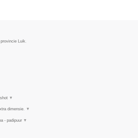
 provincie Luik.
nshot
▼
xtra dimensie.
▼
pa - padipuur
▼