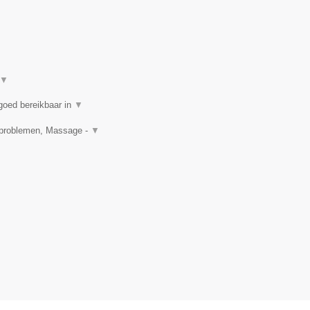
▼
goed bereikbaar in
▼
idproblemen, Massage -
▼