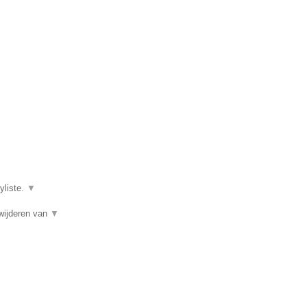
yliste.
▼
wijderen van
▼