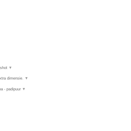
nshot
▼
xtra dimensie.
▼
pa - padipuur
▼