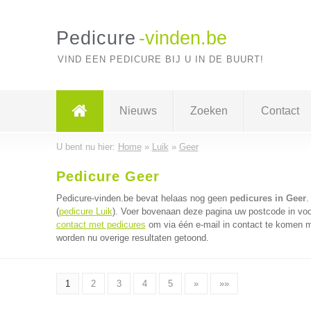
Pedicure
-vinden.be
VIND EEN PEDICURE BIJ U IN DE BUURT!
Nieuws
Zoeken
Contact
U bent nu hier:
Home
»
Luik
»
Geer
Pedicure Geer
Pedicure-vinden.be bevat helaas nog geen
pedicures in Geer
.
(
pedicure Luik
). Voer bovenaan deze pagina uw postcode in voor
contact met pedicures
om via één e-mail in contact te komen m
worden nu overige resultaten getoond.
1
2
3
4
5
»
»»