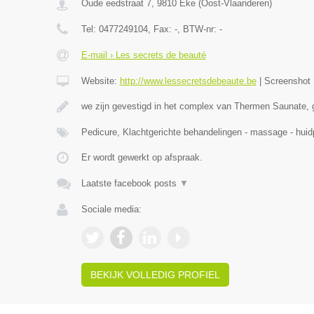
Oude eedstraat 7
,
9810
Eke
(
Oost-Vlaanderen
)
Tel:
0477249104
, Fax:
-
, BTW-nr:
-
E-mail › Les secrets de beauté
Website:
http://www.lessecretsdebeaute.be
|
Screenshot
we zijn gevestigd in het complex van Thermen Saunate, 
Pedicure, Klachtgerichte behandelingen - massage - hu
Er wordt gewerkt op afspraak.
Laatste facebook posts
▼
Sociale media:
BEKIJK VOLLEDIG PROFIEL