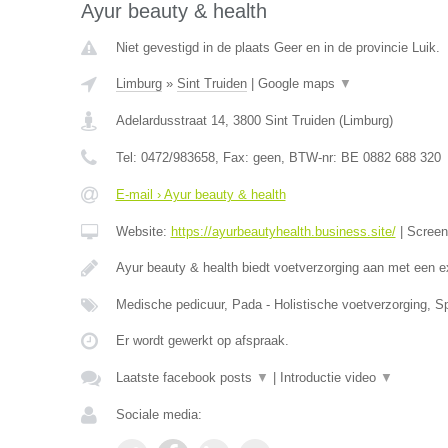
Ayur beauty & health
Niet gevestigd in de plaats Geer en in de provincie Luik.
Limburg
»
Sint Truiden
|
Google maps
▼
Adelardusstraat 14
,
3800
Sint Truiden
(
Limburg
)
Tel:
0472/983658
, Fax:
geen
, BTW-nr:
BE 0882 688 320
E-mail › Ayur beauty & health
Website:
https://ayurbeautyhealth.business.site/
|
Scree
Ayur beauty & health biedt voetverzorging aan met een e
Medische pedicuur, Pada - Holistische voetverzorging, S
Er wordt gewerkt op afspraak.
Laatste facebook posts
▼
|
Introductie video
▼
Sociale media: