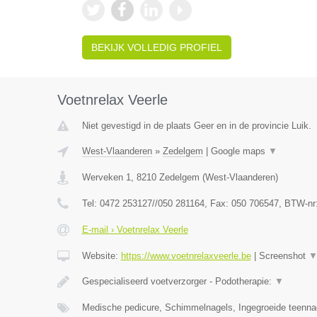
BEKIJK VOLLEDIG PROFIEL
Voetnrelax Veerle
Niet gevestigd in de plaats Geer en in de provincie Luik.
West-Vlaanderen
»
Zedelgem
|
Google maps
▼
Werveken 1
,
8210
Zedelgem
(
West-Vlaanderen
)
Tel:
0472 253127//050 281164
, Fax:
050 706547
, BTW-nr
E-mail › Voetnrelax Veerle
Website:
https://www.voetnrelaxveerle.be
|
Screenshot
Gespecialiseerd voetverzorger - Podotherapie:
▼
Medische pedicure, Schimmelnagels, Ingegroeide teenna