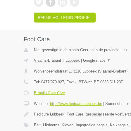
BEKIJK VOLLEDIG PROFIEL
Foot Care
Niet gevestigd in de plaats Geer en in de provincie Luik.
Vlaams-Brabant
»
Lubbeek
|
Google maps
▼
Wolvenbeemdstraat 1
,
3210
Lubbeek
(
Vlaams-Brabant
)
Tel:
0477/970.927
, Fax:
-
, BTW-nr:
BE 0635.511.237
E-mail › Foot Care
Website:
http://www.footcare-lubbeek.be
|
Screenshot
▼
Pedicure Lubbeek, Foot Care, gespecialiseerde voetverzo
Eelt, Likdoorns, Kloven, Ingegroeide nagels, Kalknagel