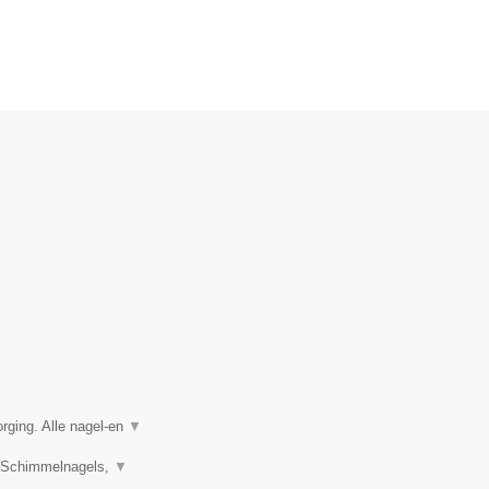
rging. Alle nagel-en
▼
s, Schimmelnagels,
▼