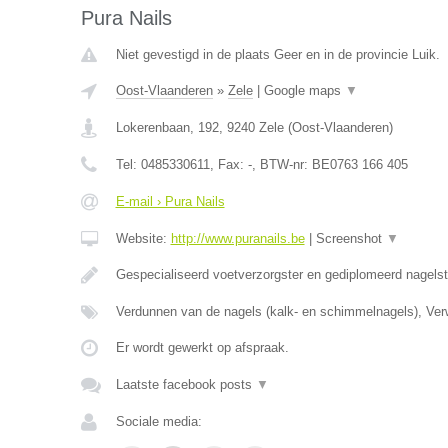
Pura Nails
Niet gevestigd in de plaats Geer en in de provincie Luik.
Oost-Vlaanderen
»
Zele
|
Google maps
▼
Lokerenbaan, 192
,
9240
Zele
(
Oost-Vlaanderen
)
Tel:
0485330611
, Fax:
-
, BTW-nr:
BE0763 166 405
E-mail › Pura Nails
Website:
http://www.puranails.be
|
Screenshot
▼
Gespecialiseerd voetverzorgster en gediplomeerd nagelst
Verdunnen van de nagels (kalk- en schimmelnagels), Ver
Er wordt gewerkt op afspraak.
Laatste facebook posts
▼
Sociale media: