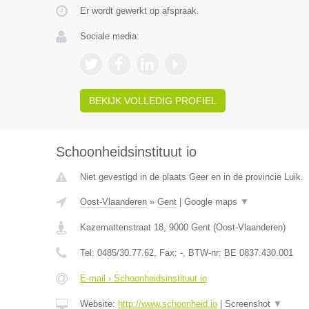
Er wordt gewerkt op afspraak.
Sociale media:
BEKIJK VOLLEDIG PROFIEL
Schoonheidsinstituut io
Niet gevestigd in de plaats Geer en in de provincie Luik.
Oost-Vlaanderen
»
Gent
|
Google maps
▼
Kazemattenstraat 18
,
9000
Gent
(
Oost-Vlaanderen
)
Tel:
0485/30.77.62
, Fax:
-
, BTW-nr:
BE 0837.430.001
E-mail › Schoonheidsinstituut io
Website:
http://www.schoonheid.io
|
Screenshot
▼