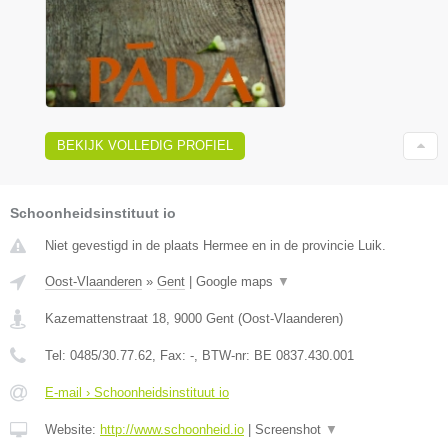
BEKIJK VOLLEDIG PROFIEL
Schoonheidsinstituut io
Niet gevestigd in de plaats Hermee en in de provincie Luik.
Oost-Vlaanderen
»
Gent
|
Google maps
▼
Kazemattenstraat 18
,
9000
Gent
(
Oost-Vlaanderen
)
Tel:
0485/30.77.62
, Fax:
-
, BTW-nr:
BE 0837.430.001
E-mail › Schoonheidsinstituut io
Website:
http://www.schoonheid.io
|
Screenshot
▼