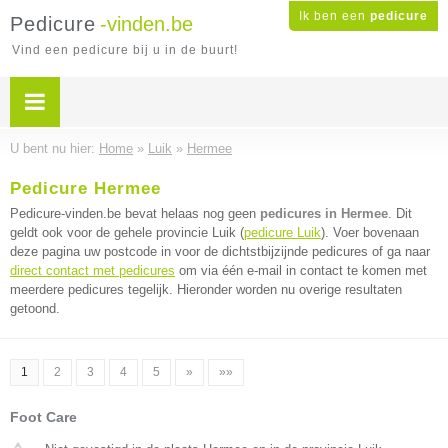
Ik ben een
pedicure
Pedicure
-vinden.be
Vind een pedicure bij u in de buurt!
U bent nu hier:
Home
»
Luik
»
Hermee
Pedicure Hermee
Pedicure-vinden.be bevat helaas nog geen
pedicures in Hermee
. Dit
geldt ook voor de gehele provincie Luik (
pedicure Luik
). Voer bovenaan
deze pagina uw postcode in voor de dichtstbijzijnde pedicures of ga naar
direct contact met pedicures
om via één e-mail in contact te komen met
meerdere pedicures tegelijk. Hieronder worden nu overige resultaten
getoond.
1
2
3
4
5
»
»»
Foot Care