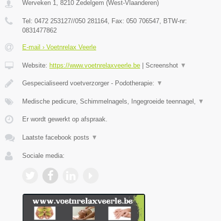
Werveken 1
,
8210
Zedelgem
(
West-Vlaanderen
)
Tel:
0472 253127//050 281164
, Fax:
050 706547
, BTW-nr:
0831477862
E-mail › Voetnrelax Veerle
Website:
https://www.voetnrelaxveerle.be
|
Screenshot
▼
Gespecialiseerd voetverzorger - Podotherapie:
▼
Medische pedicure, Schimmelnagels, Ingegroeide teennagel,
▼
Er wordt gewerkt op afspraak.
Laatste facebook posts
▼
Sociale media: