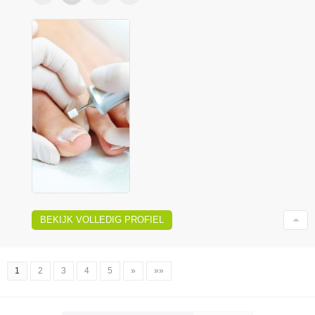
BEKIJK VOLLEDIG PROFIEL
1
2
3
4
5
»
»»