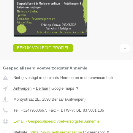
BEKIJK VOLLEDIG PROFIEL
Gespecialiseerd voetverzorgster Annemie
Niet gevestigd in de plaats Hermee en in de provincie Luik.
Antwerpen
»
Berlaar
|
Google maps
▼
Montystraat 2E
,
2590
Berlaar
(
Antwerpen
)
Tel:
+32479630667
, Fax:
-
, BTW-nr:
BE 837.601.136
E-mail › Gespecialiseerd voetverzorgster Annemie
Website:
https://www.pedicureberlaar.be
|
Screenshot
▼