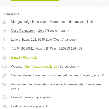
Pura Nails
Niet gevestigd in de plaats Hermee en in de provincie Luik.
Oost-Vlaanderen
»
Zele
|
Google maps
▼
Lokerenbaan, 192
,
9240
Zele
(
Oost-Vlaanderen
)
Tel:
0485330611
, Fax:
-
, BTW-nr:
BE0763 166 405
E-mail › Pura Nails
Website:
http://www.puranails.be
|
Screenshot
▼
Gespecialiseerd voetverzorgster en gediplomeerd nagelstyliste.
▼
Verdunnen van de nagels (kalk- en schimmelnagels), Verwijderen
van
▼
Er wordt gewerkt op afspraak.
Laatste facebook posts
▼