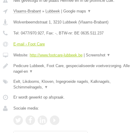
Niet gevestigd in de plaats Hermee en in de provincie Luik.
Vlaams-Brabant
»
Lubbeek
|
Google maps
▼
Wolvenbeemdstraat 1
,
3210
Lubbeek
(
Vlaams-Brabant
)
Tel:
0477/970.927
, Fax:
-
, BTW-nr:
BE 0635.511.237
E-mail › Foot Care
Website:
http://www.footcare-lubbeek.be
|
Screenshot
▼
Pedicure Lubbeek, Foot Care, gespecialiseerde voetverzorging. Alle
nagel-en
▼
Eelt, Likdoorns, Kloven, Ingegroeide nagels, Kalknagels,
Schimmelnagels,
▼
Er wordt gewerkt op afspraak.
Sociale media: