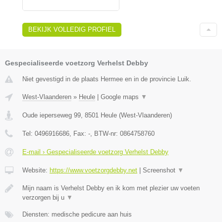
BEKIJK VOLLEDIG PROFIEL
Gespecialiseerde voetzorg Verhelst Debby
Niet gevestigd in de plaats Hermee en in de provincie Luik.
West-Vlaanderen
»
Heule
|
Google maps
▼
Oude ieperseweg 99
,
8501
Heule
(
West-Vlaanderen
)
Tel:
0496916686
, Fax:
-
, BTW-nr:
0864758760
E-mail › Gespecialiseerde voetzorg Verhelst Debby
Website:
https://www.voetzorgdebby.net
|
Screenshot
▼
Mijn naam is Verhelst Debby en ik kom met plezier uw voeten
verzorgen bij u
▼
Diensten: medische pedicure aan huis