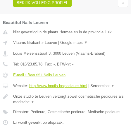
BEKIJK VOLLEDIG PROFIEL
Beautiful Nails Leuven
Niet gevestigd in de plaats Hermee en in de provincie Luik.
Vlaams-Brabant
»
Leuven
|
Google maps
▼
Louis Melsensstraat 3
,
3000
Leuven
(
Vlaams-Brabant
)
Tel:
016/23.85.78
, Fax:
-
, BTW-nr:
-
E-mail › Beautiful Nails Leuven
Website:
http://www.bnails.be/pedicure.html
|
Screenshot
▼
Onze studio te Leuven verzorgt zowel cosmetische pedicures als
medische
▼
Diensten: Pedicure, Cosmetische pedicure, Medische pedicure
Er wordt gewerkt op afspraak.