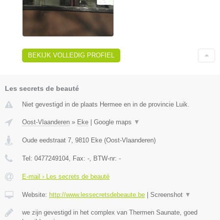
BEKIJK VOLLEDIG PROFIEL
Les secrets de beauté
Niet gevestigd in de plaats Hermee en in de provincie Luik.
Oost-Vlaanderen
»
Eke
|
Google maps
▼
Oude eedstraat 7
,
9810
Eke
(
Oost-Vlaanderen
)
Tel:
0477249104
, Fax:
-
, BTW-nr:
-
E-mail › Les secrets de beauté
Website:
http://www.lessecretsdebeaute.be
|
Screenshot
▼
we zijn gevestigd in het complex van Thermen Saunate, goed